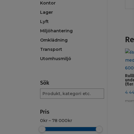
Kontor
Lager
Lyft
Miljöhantering
Re
Omklädning
Transport
Utomhusmiljö
Rull
unde
Sök
(fle
Sök
4 4
produkt
mom
Pris
0
kr
–
78 000
kr