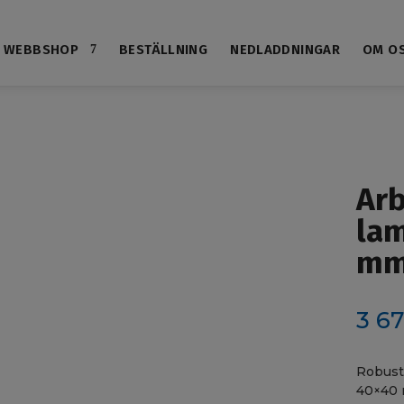
WEBBSHOP
BESTÄLLNING
NEDLADDNINGAR
OM O
Ar
lam
mm 
3 6
Robusta
40×40 