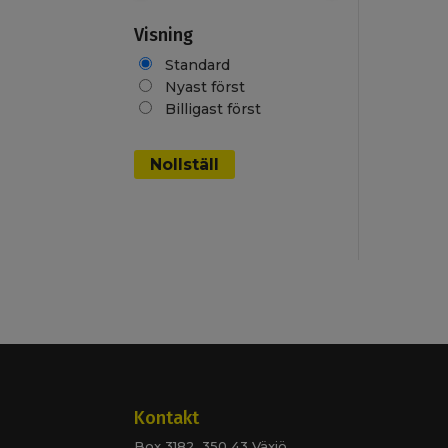
Visning
Standard
Nyast först
Billigast först
Kontakt
Box 3182, 350 43 Växjö