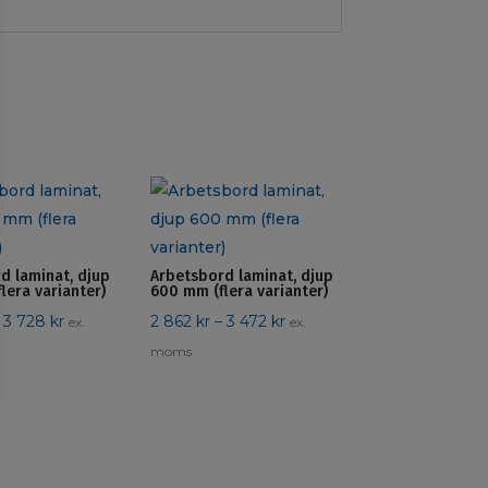
d laminat, djup
Arbetsbord laminat, djup
lera varianter)
600 mm (flera varianter)
Prisintervall:
Prisintervall:
3 728
kr
2 862
kr
–
3 472
kr
ex.
ex.
3
2
moms
206 kr
862 kr
till
till
3
3
728 kr
472 kr