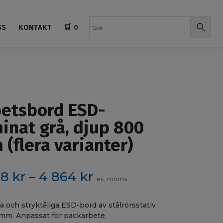
SS
KONTAKT
🛒
0
betsbord ESD-
inat grå, djup 800
(flera varianter)
Prisintervall:
78
kr
–
4 864
kr
ex. moms
3
 och stryktåliga ESD-bord av stålrörsstativ
678 kr
mm. Anpassat för packarbete,