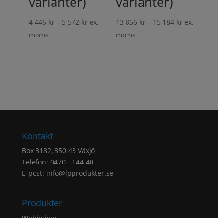
varianter)
varianter)
Prisintervall:
Prisinterval
4 446
kr
–
5 572
kr
ex.
13 856
kr
–
15 184
kr
ex.
4
13
moms
moms
446 kr
856 kr
till
till
5
15
572 kr
184 kr
Kontakt
Box 3182, 350 43 Växjö
Telefon: 0470 - 144 40
E-post:
info@lpprodukter.se
Produkter
Webbshop