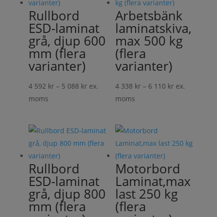
Rullbord
Arbetsbänk
ESD-laminat
laminatskiva,
grå, djup 600
max 500 kg
mm (flera
(flera
varianter)
varianter)
Prisintervall:
Prisintervall:
4 592
kr
–
5 088
kr
ex.
4 338
kr
–
6 110
kr
ex.
4
4
moms
moms
592 kr
338 kr
till
till
5
6
088 kr
110 kr
Rullbord
Motorbord
ESD-laminat
Laminat,max
grå, djup 800
last 250 kg
mm (flera
(flera