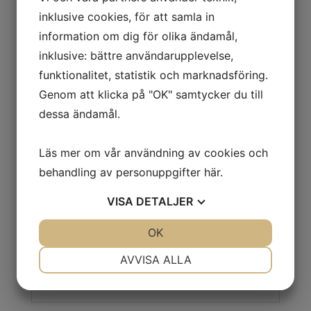
inklusive cookies, för att samla in
Förvaringsskåp
information om dig för olika ändamål,
Lägg till i varukorg
1800x800x400,
inklusive: bättre användarupplevelse,
grå
funktionalitet, statistik och marknadsföring.
mängd
Artikelnr:
25596
Kategorier:
Höga skåp
,
Industri &
Genom att klicka på "OK" samtycker du till
Verkstad
,
Verkstad- Förvaringsskåp
dessa ändamål.
Läs mer om vår användning av cookies och
Beskrivning
behandling av personuppgifter
här
.
Mer information
VISA
DETALJER
● HxBxD 1800x800x400 mm
JA
NEJ
OK
JA
NEJ
● Levereras med 4 hyllplan
NÖDVÄNDIG
INSTÄLLNINGAR
AVVISA ALLA
● Max last 50 kg/hylla
● Färg blå
JA
NEJ
JA
NEJ
MARKNADSFÖRING
STATISTIK