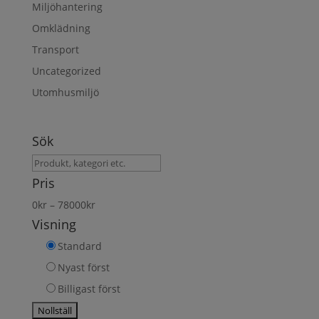
Miljöhantering
Omklädning
Transport
Uncategorized
Utomhusmiljö
Sök
Sök
produkt
Pris
0
kr
–
78000
kr
Visning
Standard
Nyast först
Billigast först