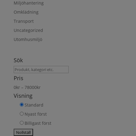
Miljöhantering
Omklädning
Transport
Uncategorized
Utomhusmiljö
Sök
Sök
produkt
Pris
0
kr
–
78000
kr
Visning
Standard
Nyast först
Billigast först