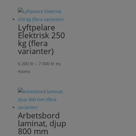
till
6
110 kr
Lyftpelare
Elektrisk 250
kg (flera
varianter)
Prisintervall:
6 200
kr
–
7 000
kr
ex.
6
moms
200 kr
till
7
000 kr
Arbetsbord
laminat, djup
800 mm