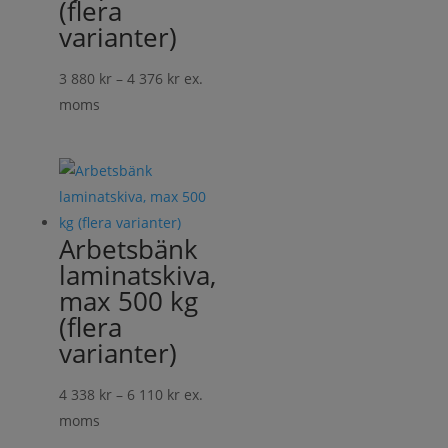
(flera
varianter)
Prisintervall:
3 880
kr
–
4 376
kr
ex.
3
moms
880 kr
till
4
376 kr
Arbetsbänk
laminatskiva,
max 500 kg
(flera
varianter)
Prisintervall:
4 338
kr
–
6 110
kr
ex.
4
moms
338 kr