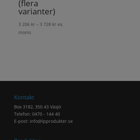
(flera
varianter)
Prisintervall:
3 206
kr
–
3 728
kr
ex.
3
moms
206 kr
till
3
728 kr
Kontakt
Box 3182, 350 43 Växjö
Telefon: 0470 - 144 40
E-post:
info@lpprodukter.se