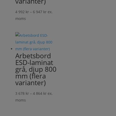
varianter)
Prisintervall:
4 992
kr
–
6 947
kr
ex.
4
moms
992 kr
till
6
947 kr
Arbetsbord
ESD-laminat
grå, djup 800
mm (flera
varianter)
Prisintervall:
3 678
kr
–
4 864
kr
ex.
3
moms
678 kr
till