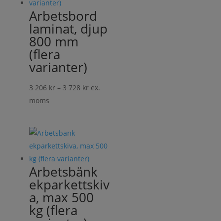
Arbetsbord
laminat, djup
800 mm
(flera
varianter)
Prisintervall:
3 206
kr
–
3 728
kr
ex.
3
moms
206 kr
till
3
728 kr
Arbetsbänk
ekparkettskiv
a, max 500
kg (flera