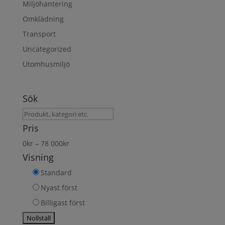
Miljöhantering
Omklädning
Transport
Uncategorized
Utomhusmiljö
Sök
Sök
produkt
Pris
0
kr
–
78 000
kr
Visning
Standard
Nyast först
Billigast först