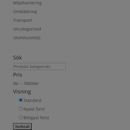
Miljöhantering
Omklädning
Transport
Uncategorized
Utomhusmiljö
Sök
Sök
produkt
Pris
0
kr
–
78000
kr
Visning
Standard
Nyast först
Billigast först