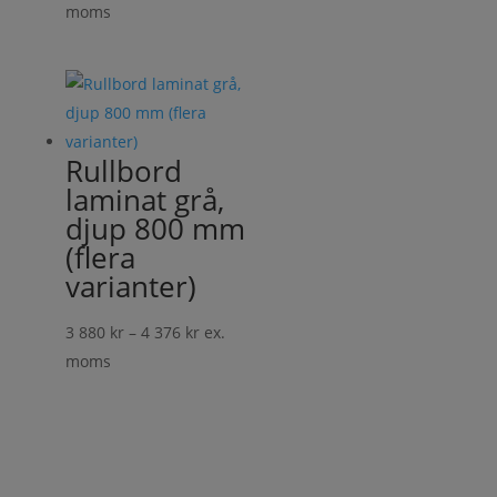
4
moms
446 kr
till
5
572 kr
Rullbord
laminat grå,
djup 800 mm
(flera
varianter)
Prisintervall:
3 880
kr
–
4 376
kr
ex.
3
moms
880 kr
till
4
376 kr