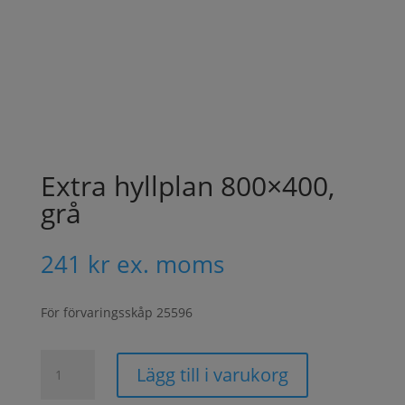
Extra hyllplan 800×400,
grå
241
kr
ex. moms
För förvaringsskåp 25596
Extra
Lägg till i varukorg
hyllplan
800x400,