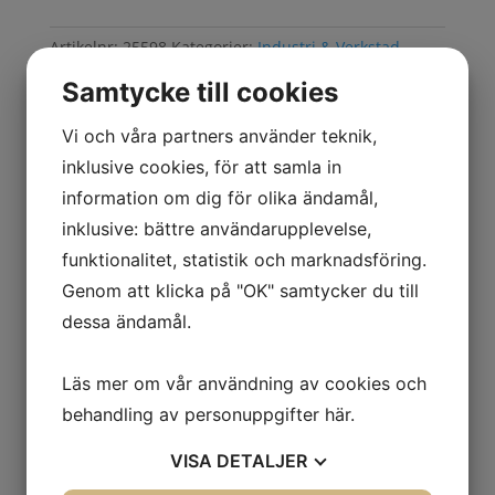
grå
mängd
Artikelnr:
25598
Kategorier:
Industri & Verkstad
,
Tillbehör förvaringsskåp
,
Verkstad- Förvaringsskåp
Samtycke till cookies
Vi och våra partners använder teknik,
inklusive cookies, för att samla in
Beskrivning
information om dig för olika ändamål,
Mer information
inklusive: bättre användarupplevelse,
funktionalitet, statistik och marknadsföring.
● BxD 800x400 mm
● Färg grå
Genom att klicka på "OK" samtycker du till
dessa ändamål.
Läs mer om vår användning av cookies och
behandling av personuppgifter
här
.
VISA
DETALJER
Relaterade produkter