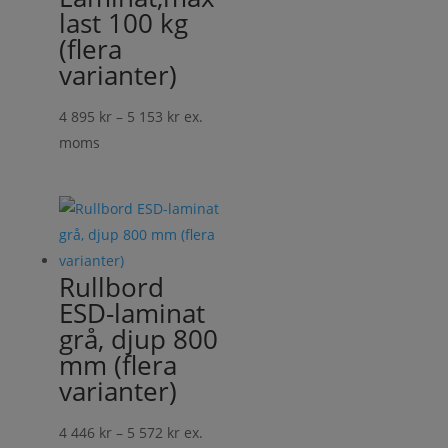
last 100 kg
(flera
varianter)
Prisintervall:
4 895
kr
–
5 153
kr
ex.
4
moms
895 kr
till
5
153 kr
Rullbord
ESD-laminat
grå, djup 800
mm (flera
varianter)
Prisintervall:
4 446
kr
–
5 572
kr
ex.