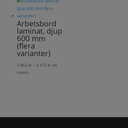
15
184 kr
Arbetsbord
laminat, djup
600 mm
(flera
varianter)
Prisintervall:
2 862
kr
–
3 472
kr
ex.
2
moms
862 kr
till
3
472 kr