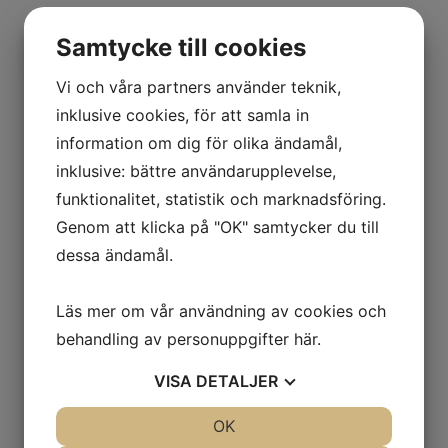
(5
st)
Samtycke till cookies
Beskrivning
mängd
Vi och våra partners använder teknik,
Mer information
inklusive cookies, för att samla in
information om dig för olika ändamål,
● Ø 4 mm
● L 50 mm
inklusive: bättre användarupplevelse,
● 5 st/fp
funktionalitet, statistik och marknadsföring.
Genom att klicka på "OK" samtycker du till
dessa ändamål.
Läs mer om vår användning av cookies och
behandling av personuppgifter
här
.
Relaterade produkter
VISA
DETALJER
JA
NEJ
OK
JA
NEJ