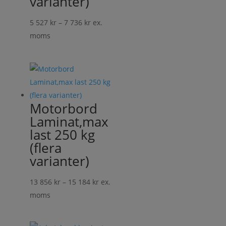
varianter)
Prisintervall:
5 527
kr
–
7 736
kr
ex.
5
moms
527 kr
till
7
736 kr
Motorbord
Laminat,max
last 250 kg
(flera
varianter)
Prisintervall:
13 856
kr
–
15 184
kr
ex.
13
moms
856 kr
till