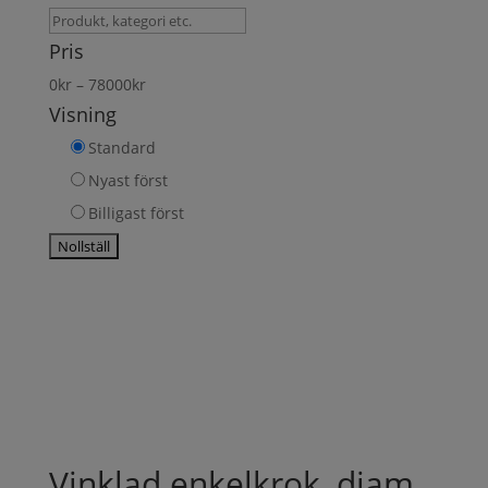
Sök
produkt
Pris
0
kr
–
78000
kr
Visning
Standard
Nyast först
Billigast först
Vinklad enkelkrok, diam