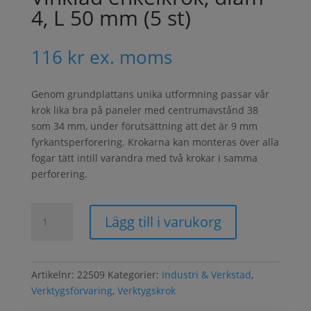
4, L 50 mm (5 st)
116
kr
ex. moms
Genom grundplattans unika utformning passar vår
krok lika bra på paneler med centrumavstånd 38
som 34 mm, under förutsättning att det är 9 mm
fyrkantsperforering. Krokarna kan monteras över alla
fogar tätt intill varandra med två krokar i samma
perforering.
Vinklad
Lägg till i varukorg
enkelkrok,
diam
4,
L
Artikelnr:
22509
Kategorier:
Industri & Verkstad
,
50
Verktygsförvaring
,
Verktygskrok
mm