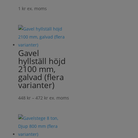
1
kr
ex. moms
Gavel
hyllställ höjd
2100 mm,
galvad (flera
varianter)
Prisintervall:
448
kr
–
472
kr
ex. moms
448 kr
till
472 kr