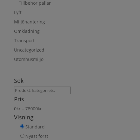
Tillbehör pallar
Lyft
Miljöhantering
Omklädning
Transport
Uncategorized
Utomhusmiljö
Sök
Sök
produkt
Pris
0
kr
–
78000
kr
Visning
Standard
Nyast först