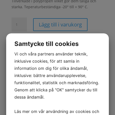
Tillverkade i polypropen vilket gör dem tåliga och
starka. Teperaturbeständiga -20° till + 90° C.
Lagerlåda
Lägg till i varukorg
4537,
500x94x82,
återv
Samtycke till cookies
mängd
Artikelnr:
23384
Kategorier:
Förvaringsbackar
,
Lager
,
Plastlådor
Vi och våra partners använder teknik,
inklusive cookies, för att samla in
information om dig för olika ändamål,
Beskrivning
inklusive: bättre användarupplevelse,
Mer information
funktionalitet, statistik och marknadsföring.
Genom att klicka på "OK" samtycker du till
● Modell 4537
dessa ändamål.
● LxBxH 500x94x82 mm
● Återvunnen plast Grå
Läs mer om vår användning av cookies och
● 40 st/förpackning