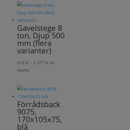
Gavelstege 8
ton, Djup 500
mm (flera
varianter)
Prisintervall:
616
kr
–
2 377
kr
ex.
616 kr
moms
till
2
377 kr
Förrådsback
9075,
170x105x75,
blå