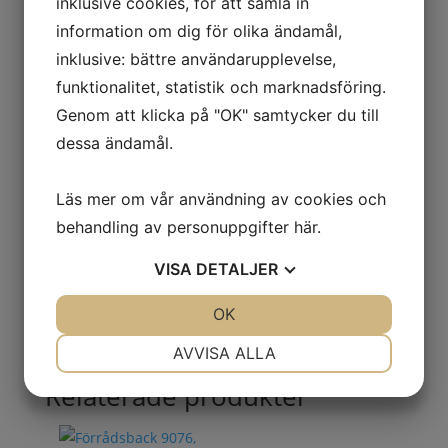
inklusive cookies, för att samla in
188
mm
information om dig för olika ändamål,
mängd
Artikelnr:
23398
Kategorier:
Förvaringsbackar
,
Lager
,
inklusive: bättre användarupplevelse,
Tillbehör plastlådor
funktionalitet, statistik och marknadsföring.
Genom att klicka på "OK" samtycker du till
dessa ändamål.
Mer information
Läs mer om vår användning av cookies och
Mer information
behandling av personuppgifter
här
.
VISA
DETALJER
JA
NEJ
OK
JA
NEJ
NÖDVÄNDIG
INSTÄLLNINGAR
AVVISA ALLA
JA
NEJ
JA
NEJ
Relaterade produkter
MARKNADSFÖRING
STATISTIK