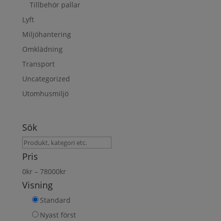
Tillbehör pallar
Lyft
Miljöhantering
Omklädning
Transport
Uncategorized
Utomhusmiljö
Sök
Sök
produkt
Pris
0
kr
–
78000
kr
Visning
Standard
Nyast först