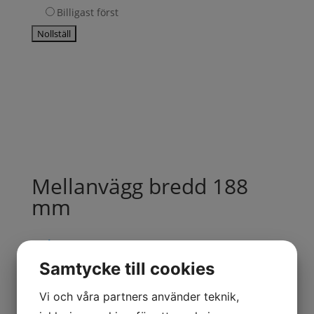
Billigast först
Mellanvägg bredd 188
mm
9
kr
ex. moms
Samtycke till cookies
Mellanvägg
Lägg till i varukorg
Vi och våra partners använder teknik,
bredd