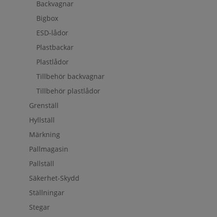
Backvagnar
Bigbox
ESD-lådor
Plastbackar
Plastlådor
Tillbehör backvagnar
Tillbehör plastlådor
Grenställ
Hyllställ
Märkning
Pallmagasin
Pallställ
Säkerhet-Skydd
Ställningar
Stegar