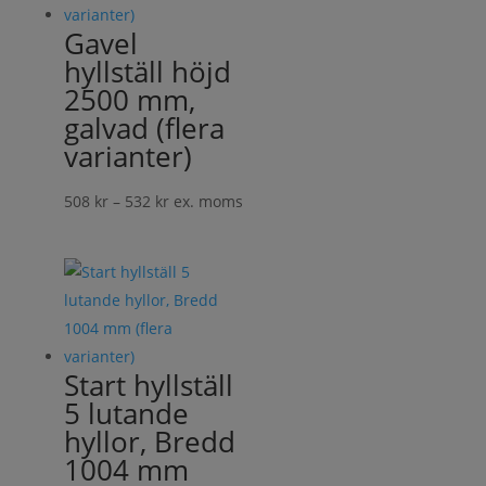
Gavel
hyllställ höjd
2500 mm,
galvad (flera
varianter)
Prisintervall:
508
kr
–
532
kr
ex. moms
508 kr
till
532 kr
Start hyllställ
5 lutande
hyllor, Bredd
1004 mm