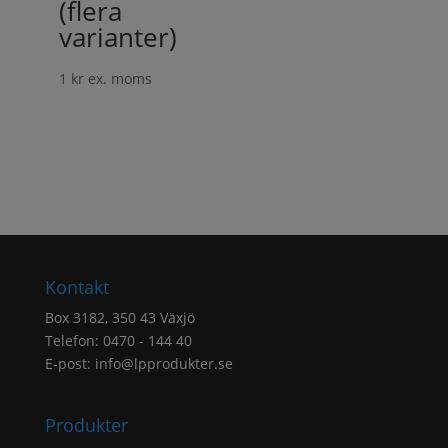
(flera
varianter)
1
kr
ex. moms
Kontakt
Box 3182, 350 43 Växjö
Telefon: 0470 - 144 40
E-post:
info@lpprodukter.se
Produkter