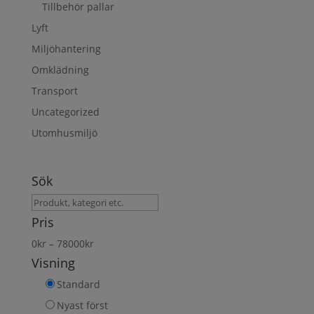
Tillbehör pallar
Lyft
Miljöhantering
Omklädning
Transport
Uncategorized
Utomhusmiljö
Sök
Sök
produkt
Pris
0
kr
–
78000
kr
Visning
Standard
Nyast först