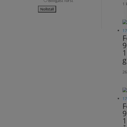
Billigast först
1
F
9
1
g
2
F
9
1