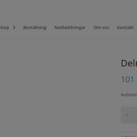
shop
Beställning
Nedladdningar
Om oss
Kontakt
Del
101
Avdelar
Delning
300,
H200
mängd