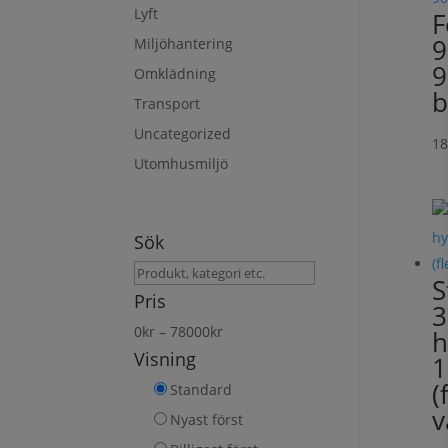
Lyft
F
9
Miljöhantering
9
Omklädning
b
Transport
Uncategorized
1
Utomhusmiljö
Sök
Sök
S
produkt
Pris
3
0
kr
–
78000
kr
h
Visning
(
Standard
v
Nyast först