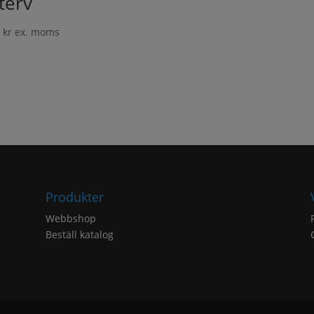
terv
5
kr
ex. moms
Produkter
Webbshop
Beställ katalog