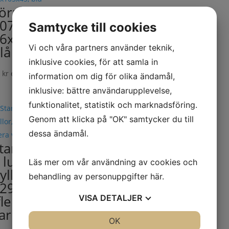
örrådsback
076,
Samtycke till cookies
6x105x45,
Vi och våra partners använder teknik,
lå
inklusive cookies, för att samla in
8
kr
ex. moms
information om dig för olika ändamål,
inklusive: bättre användarupplevelse,
funktionalitet, statistik och marknadsföring.
Genom att klicka på "OK" samtycker du till
dessa ändamål.
tart hyllställ
 lutande
Läs mer om vår användning av cookies och
yllor, Bredd
behandling av personuppgifter
här
.
1292 mm
flera
VISA
DETALJER
arianter)
JA
NEJ
OK
JA
NEJ