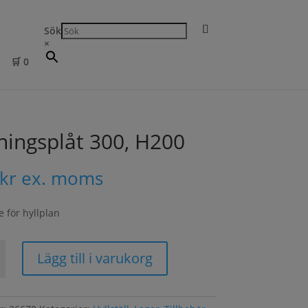
Sök
×
🛒
0
ningsplåt 300, H200
kr
ex. moms
e för hyllplan
splåt
Lägg till i varukorg