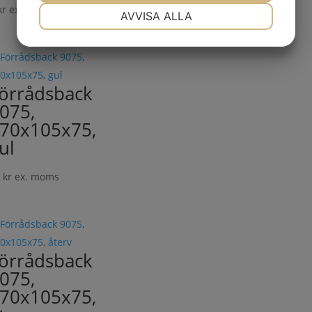
kr
ex. moms
NÖDVÄNDIG
INSTÄLLNINGAR
AVVISA ALLA
JA
NEJ
JA
NEJ
MARKNADSFÖRING
STATISTIK
örrådsback
075,
70x105x75,
ul
6
kr
ex. moms
örrådsback
075,
70x105x75,