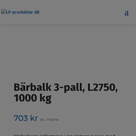
Bärbalk 3-pall, L2750,
1000 kg
703
kr
ex. moms