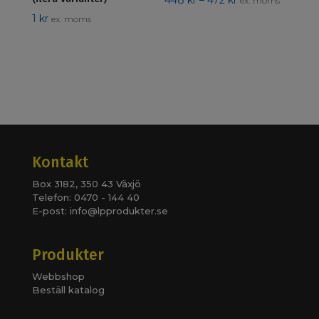
448
kr
–
472
kr
ex. moms
448 kr
1
kr
ex. moms
till
472 kr
Kontakt
Box 3182, 350 43 Växjö
Telefon: 0470 - 144 40
E-post:
info@lpprodukter.se
Produkter
Webbshop
Beställ katalog