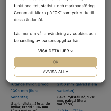
funktionalitet, statistik och marknadsföring.
Genom att klicka på "OK" samtycker du till
dessa ändamål.
Relaterade produkter
Läs mer om vår användning av cookies och
behandling av personuppgifter
här
.
VISA
DETALJER
Förrådsback 9075,
Förrådsback 9074,
170x105x75, gul
250x148x130, röd
26
kr
46
kr
ex. moms
ex. moms
JA
NEJ
OK
JA
NEJ
NÖDVÄNDIG
INSTÄLLNINGAR
AVVISA ALLA
JA
NEJ
JA
NEJ
MARKNADSFÖRING
STATISTIK
Gavel hyllställ höjd 2100
mm, galvad (flera
Start hyllställ 5 lutande
varianter)
hyllor, Bredd 1004 mm
(flera varianter)
Prisintervall: