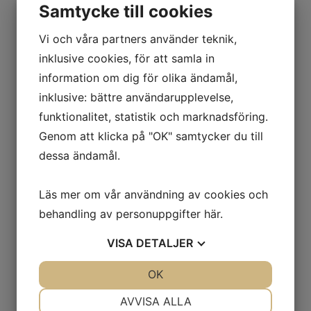
Samtycke till cookies
e
Mer information
:
Vi och våra partners använder teknik,
● Höjd 2500 mm
inklusive cookies, för att samla in
● 1 st Gavlar galvade D1100 mm
information om dig för olika ändamål,
● 4 st Bärbalkar lackerade H105, L 2750
mm
inklusive: bättre användarupplevelse,
● 9 st Pallplatser inkl golv
funktionalitet, statistik och marknadsföring.
● Max 500 kg/pallplats (exkl golv)
Genom att klicka på "OK" samtycker du till
● Max 8 ton per gavel
dessa ändamål.
Läs mer om vår användning av cookies och
behandling av personuppgifter
här
.
Relaterade produkter
VISA
DETALJER
JA
NEJ
OK
JA
NEJ
NÖDVÄNDIG
INSTÄLLNINGAR
AVVISA ALLA