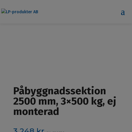
Påbyggnadssektion
2500 mm, 3×500 kg, ej
monterad
3 248
kr