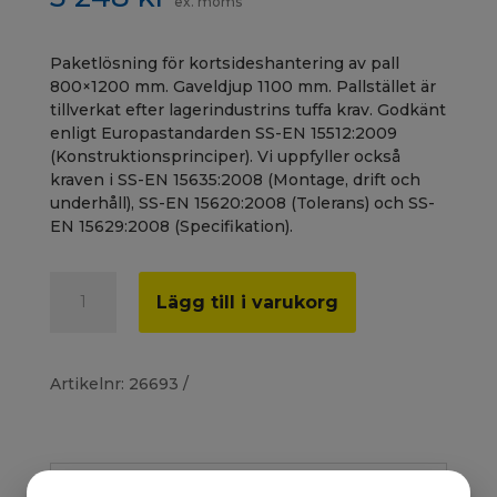
ex. moms
Paketlösning för kortsideshantering av pall
800×1200 mm. Gaveldjup 1100 mm. Pallstället är
tillverkat efter lagerindustrins tuffa krav. Godkänt
enligt Europastandarden SS-EN 15512:2009
(Konstruktionsprinciper). Vi uppfyller också
kraven i SS-EN 15635:2008 (Montage, drift och
underhåll), SS-EN 15620:2008 (Tolerans) och SS-
EN 15629:2008 (Specifikation).
Påbyggnadssektion
A
Lägg till i varukorg
2500
l
mm,
t
3x500
e
kg,
r
Artikelnr:
26693
ej
n
monterad
a
mängd
t
i
Beskrivning
v