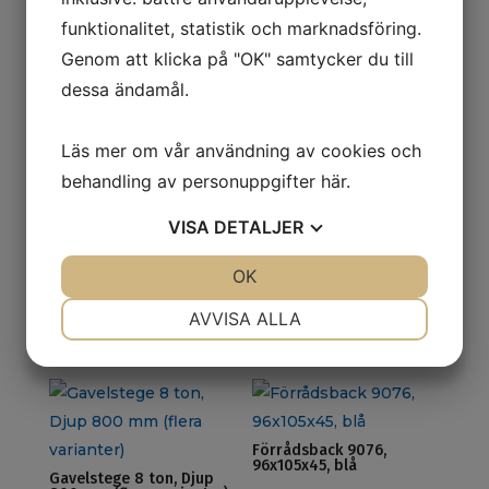
funktionalitet, statistik och marknadsföring.
Genom att klicka på "OK" samtycker du till
dessa ändamål.
Relaterade produkter
Läs mer om vår användning av cookies och
behandling av personuppgifter
här
.
Mobil trappa med räcke
(flera varianter)
VISA
DETALJER
Hyllställ följesektion
Prisintervall:
H2100 mm, galvad (flera
6 958
kr
–
12 906
kr
ex.
varianter)
6
JA
NEJ
OK
JA
NEJ
moms
Prisintervall:
1 206
kr
–
1 816
kr
ex.
958 kr
NÖDVÄNDIG
INSTÄLLNINGAR
1
AVVISA ALLA
moms
till
206 kr
JA
NEJ
JA
NEJ
12
till
906 kr
MARKNADSFÖRING
STATISTIK
1
816 kr
Förrådsback 9076,
96x105x45, blå
Gavelstege 8 ton, Djup