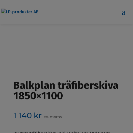
Balkplan träfiberskiva
1850×1100
1 140
kr
ex. moms