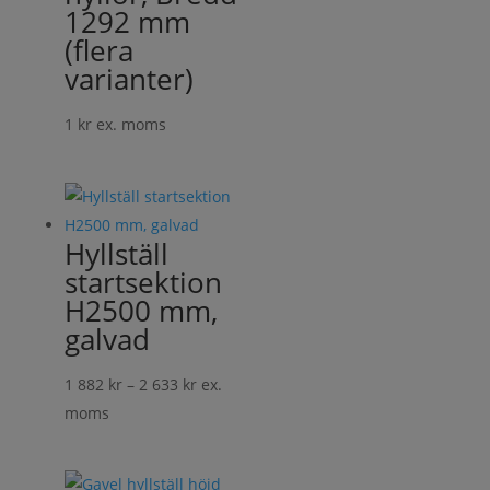
1292 mm
(flera
varianter)
1
kr
ex. moms
Hyllställ
startsektion
H2500 mm,
galvad
Prisintervall:
1 882
kr
–
2 633
kr
ex.
1
moms
882 kr
till