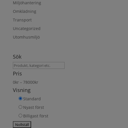
Miljöhantering
Omklädning
Transport
Uncategorized
Utomhusmiljö
Sök
Sök
produkt
Pris
0
kr
–
78000
kr
Visning
Standard
Nyast först
Billigast först