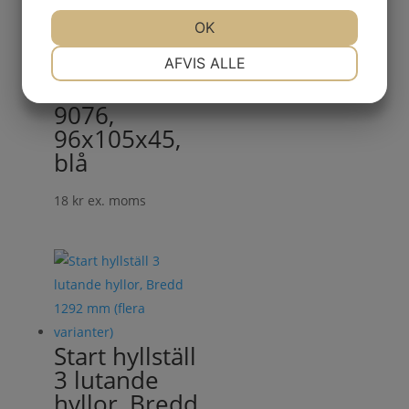
Relaterade produkter
OK
NØDVENDIGE
PRÆFERENCER
AFVIS ALLE
Förrådsback
9076,
MARKETING
STATISTIK
96x105x45,
blå
18
kr
ex. moms
Start hyllställ
3 lutande
hyllor, Bredd