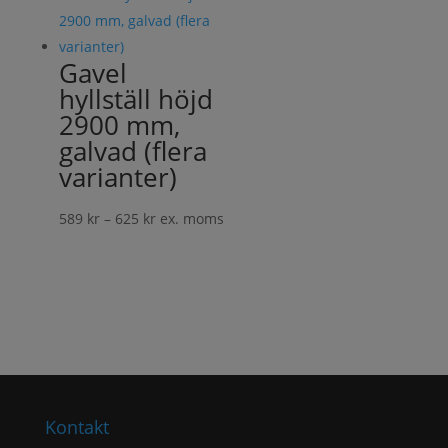
2
633 kr
Gavel
hyllställ höjd
2900 mm,
galvad (flera
varianter)
Prisintervall:
589
kr
–
625
kr
ex. moms
589 kr
till
625 kr
Kontakt