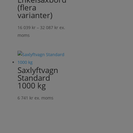
(flera
varianter)
Prisintervall:
16 039
kr
–
32 087
kr
ex.
16
moms
039 kr
till
32
087 kr
Saxlyftvagn
Standard
1000 kg
6 741
kr
ex. moms