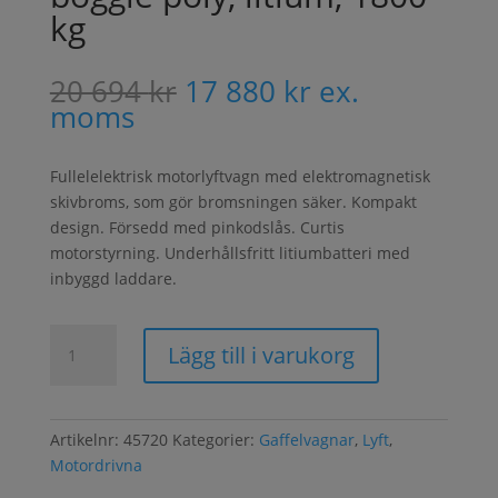
kg
Det
Det
20 694
kr
17 880
kr
ex.
ursprungliga
nuvarande
moms
priset
priset
var:
är:
Fullelelektrisk motorlyftvagn med elektromagnetisk
20
17
skivbroms, som gör bromsningen säker. Kompakt
694 kr.
880 kr.
design. Försedd med pinkodslås. Curtis
motorstyrning. Underhållsfritt litiumbatteri med
inbyggd laddare.
Motorlyftvagn
Lägg till i varukorg
1150,
boggie
poly,
litium,
Artikelnr:
45720
Kategorier:
Gaffelvagnar
,
Lyft
,
1800
Motordrivna
kg