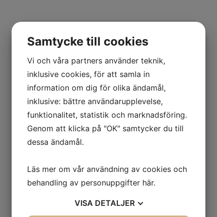
mängd
Beskrivning
Samtycke till cookies
Mer information
Vi och våra partners använder teknik,
●Kapacitet 1800 kg
inklusive cookies, för att samla in
● Gaffellängd 1150 mm
information om dig för olika ändamål,
● Gaffeldim bxh 150x50 mm
inklusive: bättre användarupplevelse,
● Bredd över gafflar 560 mm
● Min gaffelhöjd 85 mm
funktionalitet, statistik och marknadsföring.
● Max gaffelhöjd 200 mm
Genom att klicka på "OK" samtycker du till
● Gaffelhjul PU boggie Ø 80x60 mm
dessa ändamål.
● Styrhjul PU Ø 210x70 mm
● Vändradie 1345 mm
Läs mer om vår användning av cookies och
● Körhastighet 4,2-4,5 km/h
● Vikt 148 kg
behandling av personuppgifter
här
.
Fullelelektrisk motorlyftvagn med
VISA
DETALJER
elektromagnetisk skivbroms, som gör