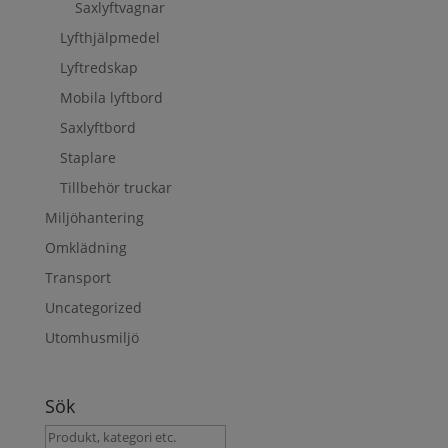
Saxlyftvagnar
Lyfthjälpmedel
Lyftredskap
Mobila lyftbord
Saxlyftbord
Staplare
Tillbehör truckar
Miljöhantering
Omklädning
Transport
Uncategorized
Utomhusmiljö
Sök
Sök