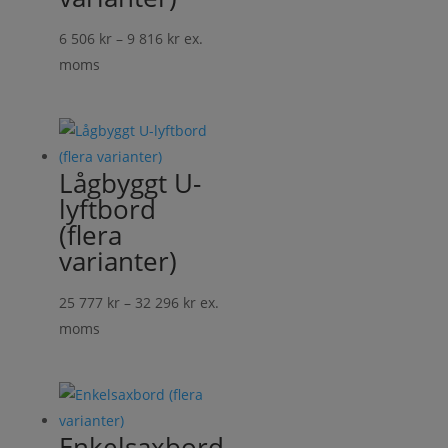
Prisintervall:
6 506
kr
–
9 816
kr
ex.
6
moms
506 kr
till
9
816 kr
Lågbyggt U-
lyftbord
(flera
varianter)
Prisintervall:
25 777
kr
–
32 296
kr
ex.
25
moms
777 kr
till
32
296 kr
Enkelsaxbord