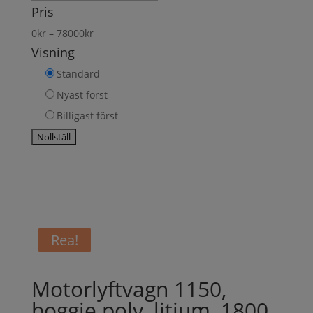
produkt
Pris
0
kr
–
78000
kr
Visning
Standard
Nyast först
Billigast först
Rea!
Motorlyftvagn 1150,
boggie poly, litium, 1800