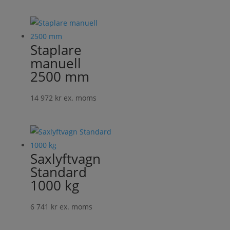
043 kr
till
42
126 kr
Staplare
manuell
2500 mm
14 972
kr
ex. moms
Saxlyftvagn
Standard
1000 kg
6 741
kr
ex. moms