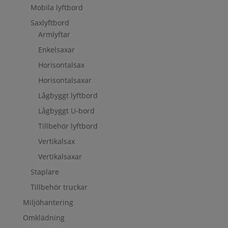
Mobila lyftbord
Saxlyftbord
Armlyftar
Enkelsaxar
Horisontalsax
Horisontalsaxar
Lågbyggt lyftbord
Lågbyggt U-bord
Tillbehör lyftbord
Vertikalsax
Vertikalsaxar
Staplare
Tillbehör truckar
Miljöhantering
Omklädning