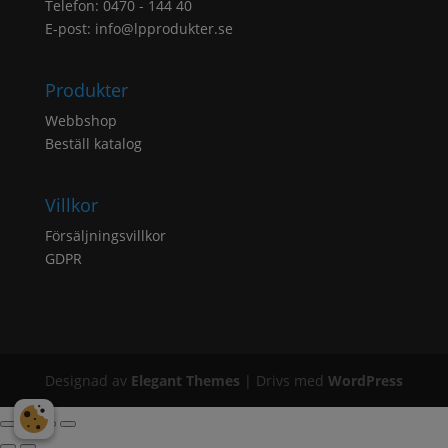
Telefon: 0470 - 144 40
E-post:
info@lpprodukter.se
Produkter
Webbshop
Beställ katalog
Villkor
Försäljningsvillkor
GDPR
Designad av
Elegant Themes
| Drivs med
WordPress