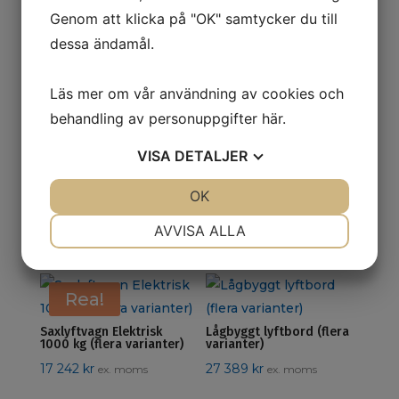
Genom att klicka på "OK" samtycker du till
dessa ändamål.
Relaterade produkter
Läs mer om vår användning av cookies och
behandling av personuppgifter
här
.
VISA
DETALJER
Enkelsaxbord (flera
varianter)
Handdragen
JA
NEJ
OK
JA
NEJ
Prisintervall:
batteristaplare 2500 mm
16 039
kr
–
32 087
kr
ex.
NÖDVÄNDIG
16
INSTÄLLNINGAR
33 880
kr
ex. moms
moms
AVVISA ALLA
039 kr
JA
NEJ
JA
NEJ
till
MARKNADSFÖRING
STATISTIK
32
Rea!
087 kr
Saxlyftvagn Elektrisk
Lågbyggt lyftbord (flera
1000 kg (flera varianter)
varianter)
17 242
kr
27 389
kr
ex. moms
ex. moms