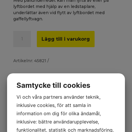
Med pallunderredet kan man lyfta av eller på
lyftbordet med hjälp av en ledstaplare,
underlättar även vid flytt av lyftbordet med
gaffellyftvagn.
Pallunderrede,
A
Lägg till i varukorg
max
l
2000
t
kg
e
mängd
r
Artikelnr:
45821
n
a
t
i
Samtycke till cookies
Beskrivning
v
e
Mer information
Vi och våra partners använder teknik,
:
inklusive cookies, för att samla in
● För lyftbord 45810 och 45811
information om dig för olika ändamål,
● Max 2000 kg
inklusive: bättre användarupplevelse,
funktionalitet, statistik och marknadsföring.