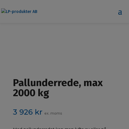
Pallunderrede, max
2000 kg
3 926
kr
ex. moms