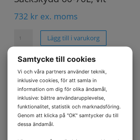
732
kr
ex. moms
Säckskydd
Lägg till i varukorg
60-
70L,
vit
Samtycke till cookies
mängd
Artikelnr:
39920
Kategorier:
Avfallsbehållare
,
Miljöhantering
,
Tillbehör avfallsbehållare
Vi och våra partners använder teknik,
inklusive cookies, för att samla in
information om dig för olika ändamål,
Beskrivning
inklusive: bättre användarupplevelse,
funktionalitet, statistik och marknadsföring.
Mer information
Genom att klicka på "OK" samtycker du till
● För 60-70 liters säckar
dessa ändamål.
● Vit