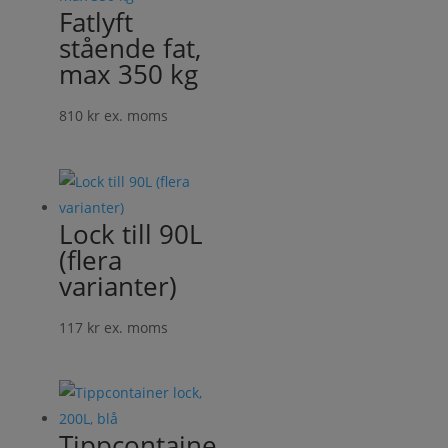
377 kr
Fatlyft
stående fat,
max 350 kg
810
kr
ex. moms
Lock till 90L
(flera
varianter)
117
kr
ex. moms
Tippcontaine