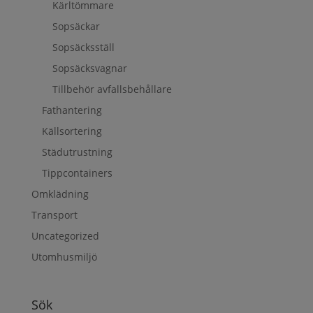
Kärltömmare
Sopsäckar
Sopsäcksställ
Sopsäcksvagnar
Tillbehör avfallsbehållare
Fathantering
Källsortering
Städutrustning
Tippcontainers
Omklädning
Transport
Uncategorized
Utomhusmiljö
Sök