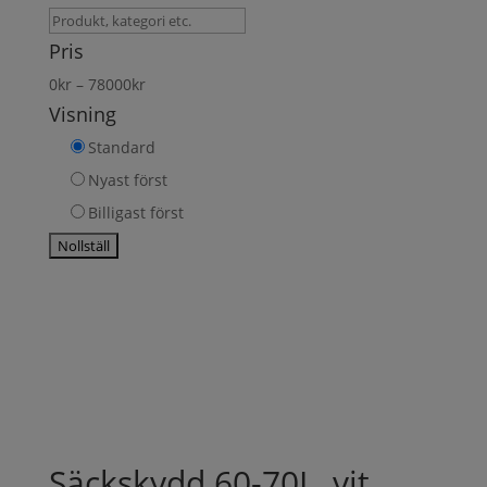
Sök
produkt
Pris
0
kr
–
78000
kr
Visning
Standard
Nyast först
Billigast först
Säckskydd 60-70L, vit