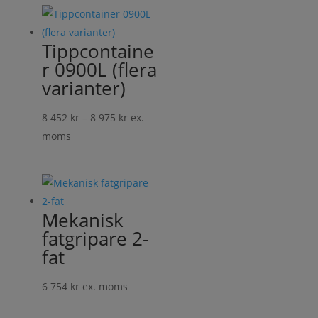
Tippcontaine
r 0900L (flera
varianter)
Prisintervall:
8 452
kr
–
8 975
kr
ex.
8
moms
452 kr
till
8
975 kr
Mekanisk
fatgripare 2-
fat
6 754
kr
ex. moms