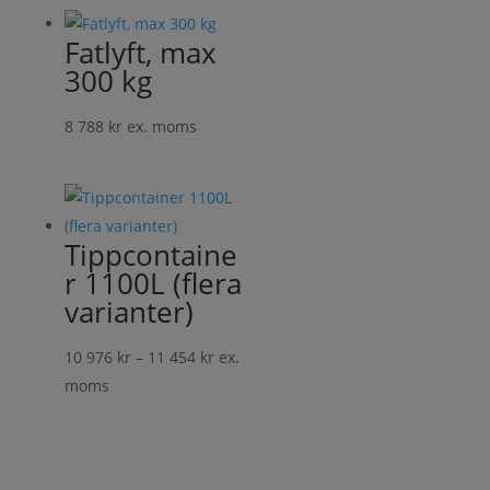
Fatlyft, max
300 kg
8 788
kr
ex. moms
Tippcontaine
r 1100L (flera
varianter)
Prisintervall:
10 976
kr
–
11 454
kr
ex.
10
moms
976 kr
till
11