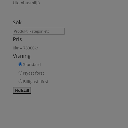
Utomhusmiljö
Sök
Sök
produkt
Pris
0
kr
–
78000
kr
Visning
Standard
Nyast först
Billigast först