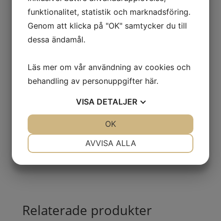
liggande
Artikelnr:
25640
Kategorier:
Fathantering
,
Fatpallar
funktionalitet, statistik och marknadsföring.
mängd
för liggande fat
,
Miljöhantering
Genom att klicka på "OK" samtycker du till
dessa ändamål.
Beskrivning
Läs mer om vår användning av cookies och
Mer information
behandling av personuppgifter
här
.
VISA
DETALJER
● För 1 fat
● Uppsamlingsvolym 260 liter
JA
NEJ
OK
JA
NEJ
● BxDxH 950x1250x770 mm
NÖDVÄNDIG
INSTÄLLNINGAR
AVVISA ALLA
JA
NEJ
JA
NEJ
MARKNADSFÖRING
STATISTIK
Relaterade produkter