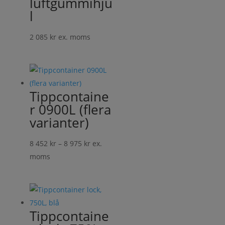
luftgummihju
l
2 085
kr
ex. moms
Tippcontaine
r 0900L (flera
varianter)
Prisintervall:
8 452
kr
–
8 975
kr
ex.
8
moms
452 kr
till
8
975 kr
Tippcontaine