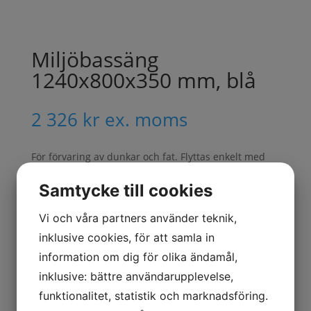
Miljöbassäng
1240x800x350 mm, blå
2 326
kr
ex. moms
För förvaring av dunkar och fat. Flyttas enkelt med
pallyftare eller truck.
Samtycke till cookies
Miljöbassäng
Lägg till i varukorg
Vi och våra partners använder teknik,
1240x800x350
inklusive cookies, för att samla in
mm,
information om dig för olika ändamål,
blå
mängd
Artikelnr:
30153
Kategorier:
Fathantering
,
inklusive: bättre användarupplevelse,
Miljöhantering
,
Pallbassänger
funktionalitet, statistik och marknadsföring.