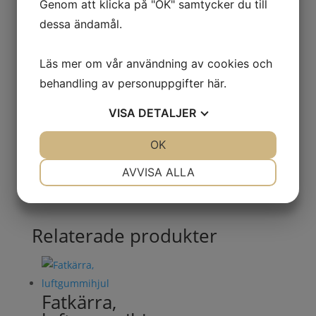
Genom att klicka på "OK" samtycker du till
dessa ändamål.
Beskrivning
Mer information
Läs mer om vår användning av cookies och
behandling av personuppgifter
här
.
● BxDxH 1240x800x350 mm
VISA
DETALJER
● Volym 260 liter
JA
NEJ
OK
JA
NEJ
NÖDVÄNDIG
INSTÄLLNINGAR
AVVISA ALLA
JA
NEJ
JA
NEJ
MARKNADSFÖRING
STATISTIK
Relaterade produkter
Fatkärra,