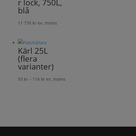
r lock, 750L,
blå
11 776
kr
ex. moms
Kärl 25L
(flera
varianter)
Prisintervall:
93
kr
–
116
kr
ex. moms
93 kr
till
116 kr