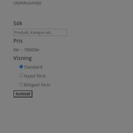
Utomhusmiljö
Sök
Sök
produkt
Pris
0
kr
–
78000
kr
Visning
Standard
Nyast först
Billigast först