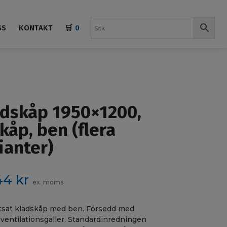
SS
KONTAKT
🛒
0
dskåp 1950×1200,
kåp, ben (flera
ianter)
44
kr
ex. moms
tsat klädskåp med ben. Försedd med
ventilationsgaller. Standardinredningen