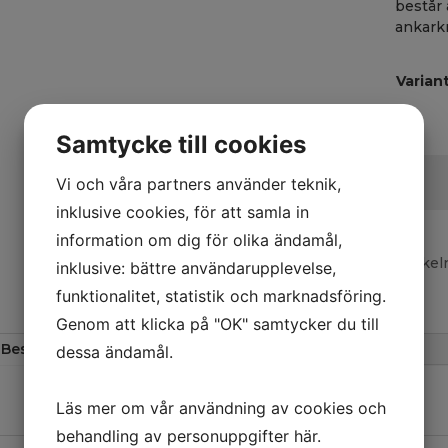
består 
ankarkr
A
Varian
l
t
e
Samtycke till cookies
r
Klädsk
n
Vi och våra partners använder teknik,
1950x1
a
4-
inklusive cookies, för att samla in
t
skåp,
information om dig för olika ändamål,
i
ben
Artikel
v
inklusive: bättre användarupplevelse,
(flera
e
variant
funktionalitet, statistik och marknadsföring.
:
mängd
Genom att klicka på "OK" samtycker du till
Beskrivning
Mer information
dessa ändamål.
‎ ‎
Läs mer om vår användning av cookies och
behandling av personuppgifter
här
.