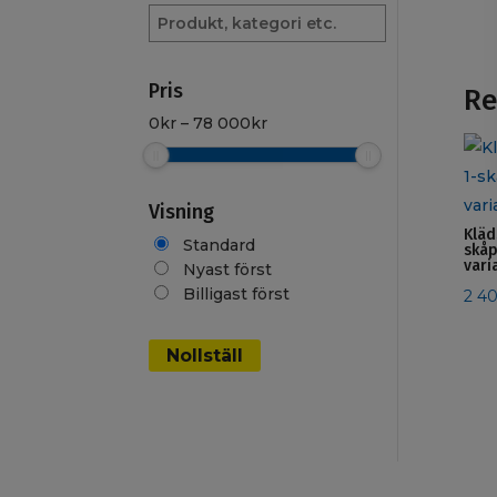
Sök
produkt
Pris
Re
0
kr
–
78 000
kr
Visning
Kläd
Standard
skåp
vari
Nyast först
Billigast först
2 4