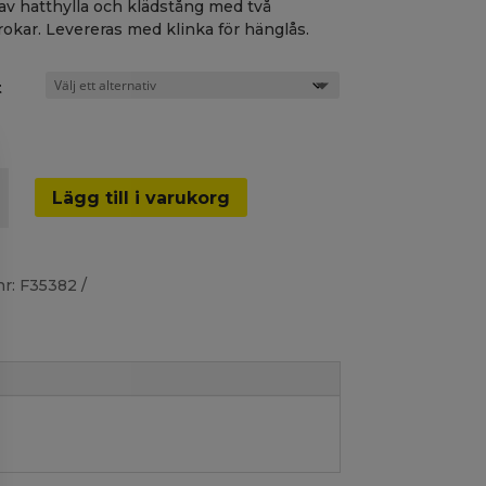
av hatthylla och klädstång med två
okar. Levereras med klinka för hänglås.
t
åp
Lägg till i varukorg
200,
nr:
F35382
er)