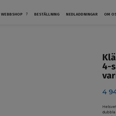
WEBBSHOP
BESTÄLLNING
NEDLADDNINGAR
OM O
Klä
4-s
var
4 9
Helsve
dubbla 