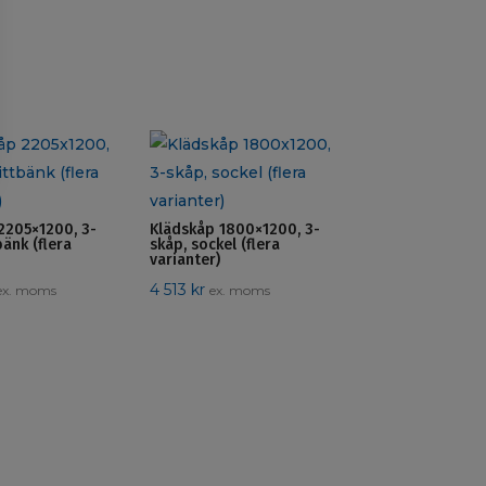
2205×1200, 3-
Klädskåp 1800×1200, 3-
bänk (flera
skåp, sockel (flera
varianter)
4 513
kr
ex. moms
ex. moms