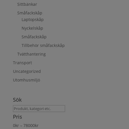
Sittbänkar
Småfackskåp
Laptopskåp
Nyckelskåp
Småfackskåp
Tillbehör småfackskåp
Tvätthantering
Transport
Uncategorized
Utomhusmiljö
Sök
Sök
produkt
Pris
0
kr
–
78000
kr