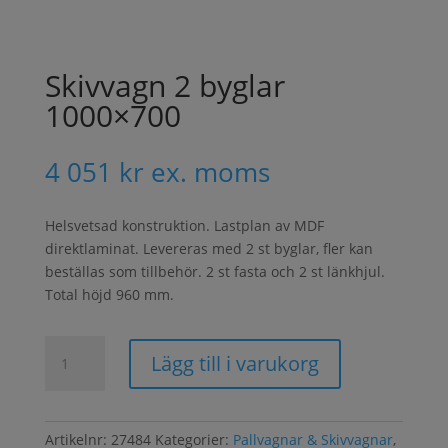
Skivvagn 2 byglar
1000×700
4 051
kr
ex. moms
Helsvetsad konstruktion. Lastplan av MDF
direktlaminat. Levereras med 2 st byglar, fler kan
beställas som tillbehör. 2 st fasta och 2 st länkhjul.
Total höjd 960 mm.
Skivvagn
Lägg till i varukorg
2
byglar
1000x700
mängd
Artikelnr:
27484
Kategorier:
Pallvagnar & Skivvagnar
,