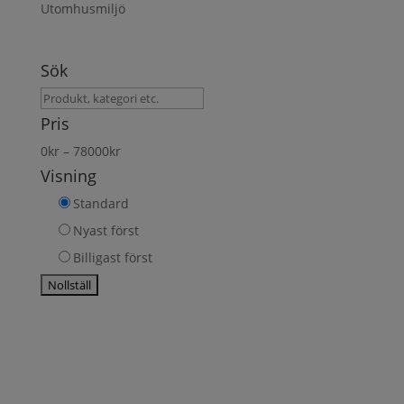
Utomhusmiljö
Sök
Sök
produkt
Pris
0
kr
–
78000
kr
Visning
Standard
Nyast först
Billigast först