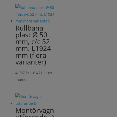
Rullbana
plast Ø 50
mm, c/c 52
mm. L1924
mm (flera
varianter)
Prisintervall:
4 987
kr
–
6 471
kr
ex.
4
moms
987 kr
till
6
471 kr
Montörvagn