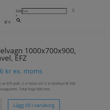
Sök
×
🛒
0
elvagn 1000x700x900,
avel, EFZ
76
kr
ex. moms
 av EFZ-plåt. 2 st fasta och 2 st länkhjul Ø 200
sivgummi. Total höjd 900 mm.
gn
Lägg till i varukorg
0x900,