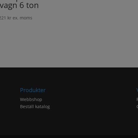
vagn 6 ton
221
kr
ex. moms
Produkter
Webbshop
Beställ katalog