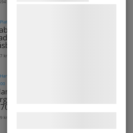
594
kr
ex. moms
Vi og vores samarbejdspartnere bruger
teknologier, herunder cookies, til at
indsamle oplysninger om dig til forskellige
abriksmonte
formål, herunder: Tilpasning af annoncering,
ade 2 st
bedre brugeroplevelse, funktionalitet,
åsbara hjul
statistik og marketing. Disse oplysninger
67
kr
ex. moms
kan blive delt med annoncerings- og
analysepartnere, som kan kombinere dem
med data, du tidligere har givet dem eller
de har indsamlet gennem din brug af deres
andtag
tjenester. Ved at klikke på 'OK' giver du
rgonomi,
samtykke til disse formål.
700
Læs mere om vores brug af cookies og
69
kr
ex. moms
behandling af persondata
her
.