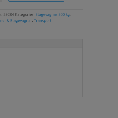
nr:
29284
Kategorier:
Etagevagnar 500 kg
,
rms- & Etagevagnar
,
Transport