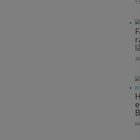
1 
F
r
l
3
H
e
B
6