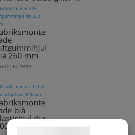
abriksmonte
ade
uftgummihjul
ia 260 mm
593
kr
ex. moms
abriksmonte
ade blå
lastichjul dia
200 mm
Samtykke til cookies