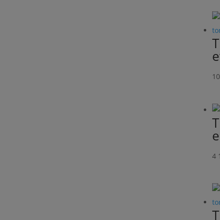
T
e
10
T
e
4 
T