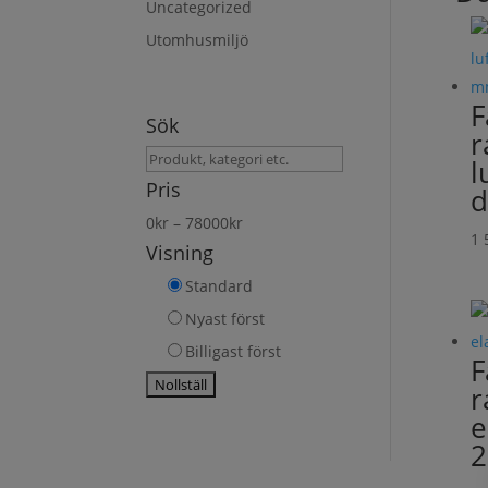
Uncategorized
Utomhusmiljö
F
Sök
r
Sök
l
produkt
Pris
d
0
kr
–
78000
kr
1 
Visning
Standard
Nyast först
Billigast först
F
r
e