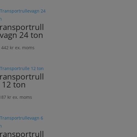
till
4
284 kr
ransportrull
vagn 24 ton
 442
kr
ex. moms
ransportrull
 12 ton
187
kr
ex. moms
ransportrull