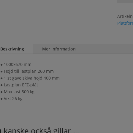
1
gavel,
Artikel
EFZ
Plattfo
mängd
Beskrivning
Mer information
● 1000x670 mm
● Höjd till lastplan 260 mm
● 1 st gavelskiva höjd 400 mm
● Lastplan EFZ-plåt
● Max last 500 kg
● Vikt 26 kg
 kanske också gillar …