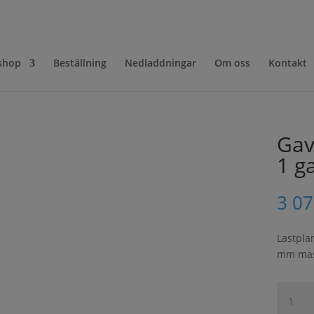
shop
Beställning
Nedladdningar
Om oss
Kontakt
Gav
1 g
3 0
Lastplan
mm mas
Gavelva
1000x70