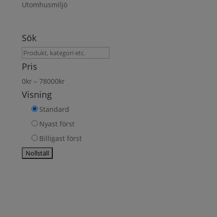
Utomhusmiljö
Sök
Sök
produkt
Pris
0
kr
–
78000
kr
Visning
Standard
Nyast först
Billigast först