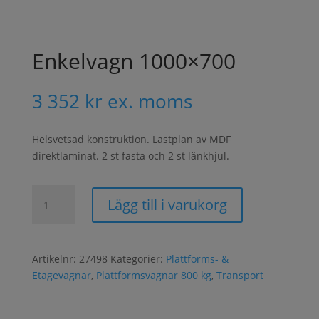
Enkelvagn 1000×700
3 352
kr
ex. moms
Helsvetsad konstruktion. Lastplan av MDF
direktlaminat. 2 st fasta och 2 st länkhjul.
Enkelvagn
Lägg till i varukorg
1000x700
mängd
Artikelnr:
27498
Kategorier:
Plattforms- &
Etagevagnar
,
Plattformsvagnar 800 kg
,
Transport