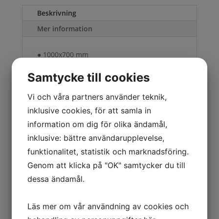
Beskrivning
Mer information
● 1000x700 mm
● Höjd till lastplan 300 mm
Samtycke till cookies
● Lastplan MDF direktlaminat
● Max last 800 kg
Vi och våra partners använder teknik,
● Vikt 31 kg
inklusive cookies, för att samla in
information om dig för olika ändamål,
inklusive: bättre användarupplevelse,
Du kanske också gillar …
funktionalitet, statistik och marknadsföring.
Genom att klicka på "OK" samtycker du till
dessa ändamål.
Fabriksmont
Läs mer om vår användning av cookies och