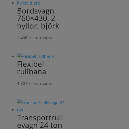
Bordsvagn
760×430, 2
hyllor, björk
1 466
kr
ex. moms
Flexibel
rullbana
4 601
kr
ex. moms
Transportrull
evagn 24 ton