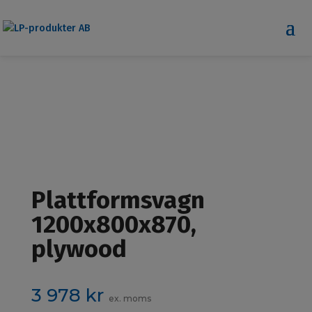
Plattformsvagn
1200x800x870,
plywood
3 978
kr
ex. moms