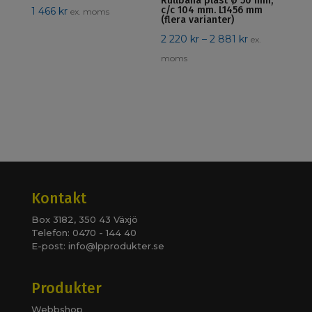
Rullbana plast Ø 50 mm,
c/c 104 mm. L1456 mm
1 466
kr
ex. moms
(flera varianter)
Prisintervall:
2 220
kr
–
2 881
kr
ex.
2
moms
220 kr
till
2
881 kr
Kontakt
Box 3182, 350 43 Växjö
Telefon: 0470 - 144 40
E-post:
info@lpprodukter.se
Produkter
Webbshop