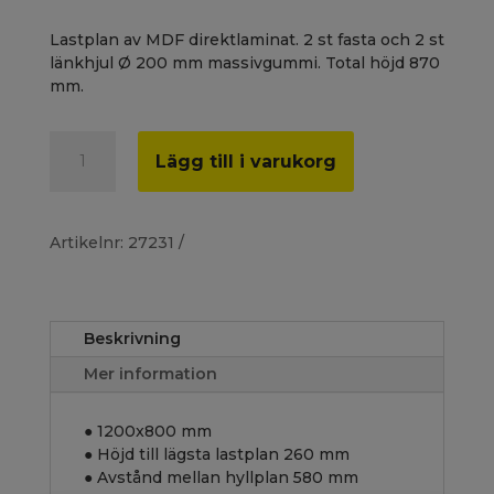
Lastplan av MDF direktlaminat. 2 st fasta och 2 st
länkhjul Ø 200 mm massivgummi. Total höjd 870
mm.
Plattformsvagn
A
Lägg till i varukorg
1200x800x870,
l
plywood
t
mängd
e
r
Artikelnr:
27231
n
a
t
i
Beskrivning
v
e
Mer information
:
● 1200x800 mm
● Höjd till lägsta lastplan 260 mm
● Avstånd mellan hyllplan 580 mm