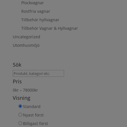
Plockvagnar
Rostfria vagnar
Tillbehör hyllvagnar
Tillbehör Vagnar & Hyllvagnar
Uncategorized
Utomhusmiljö
Sök
Sök
produkt
Pris
0
kr
–
78000
kr
Visning
Standard
Nyast först
Billigast först