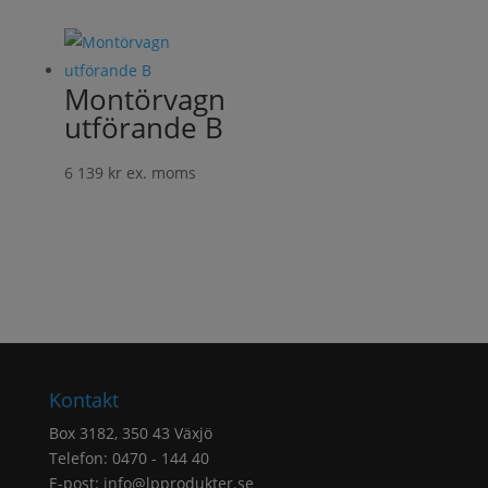
till
6
471 kr
Montörvagn
utförande B
6 139
kr
ex. moms
Kontakt
Box 3182, 350 43 Växjö
Telefon: 0470 - 144 40
E-post:
info@lpprodukter.se