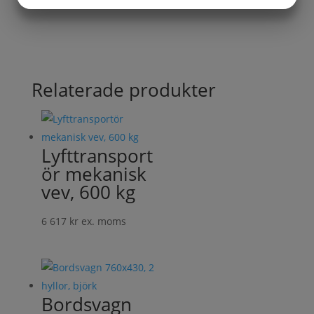
JA
NEJ
JA
NEJ
MARKNADSFÖRING
STATISTIK
Relaterade produkter
Lyfttransport
ör mekanisk
vev, 600 kg
6 617
kr
ex. moms
Bordsvagn