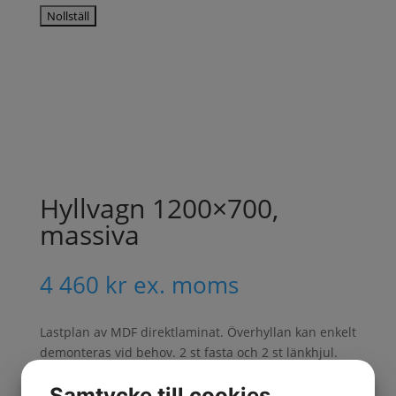
Hyllvagn 1200×700,
massiva
4 460
kr
ex. moms
Lastplan av MDF direktlaminat. Överhyllan kan enkelt
demonteras vid behov. 2 st fasta och 2 st länkhjul.
Helsvetsad
Samtycke till cookies