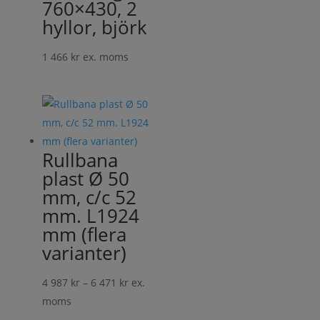
760×430, 2
hyllor, björk
1 466
kr
ex. moms
Rullbana
plast Ø 50
mm, c/c 52
mm. L1924
mm (flera
varianter)
Prisintervall:
4 987
kr
–
6 471
kr
ex.
4
moms
987 kr