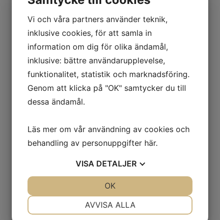
Hyllvagn
Lägg till i varukorg
Vi och våra partners använder teknik,
1200x700,
inklusive cookies, för att samla in
massiva
information om dig för olika ändamål,
mängd
Artikelnr:
29420
Kategorier:
Hyllvagnar
,
Transport
,
inklusive: bättre användarupplevelse,
Vagnar & Hyllvagnar
funktionalitet, statistik och marknadsföring.
Genom att klicka på "OK" samtycker du till
dessa ändamål.
Beskrivning
Mer information
Läs mer om vår användning av cookies och
behandling av personuppgifter
här
.
● Massiva gummihjul Ø 200 mm
VISA
DETALJER
● Storlek lastplan 1200x700 mm
● Höjd till översta hylla 865 mm
JA
NEJ
OK
JA
NEJ
● Max last 500 kg
● vikt 52 kg
NÖDVÄNDIG
INSTÄLLNINGAR
AVVISA ALLA