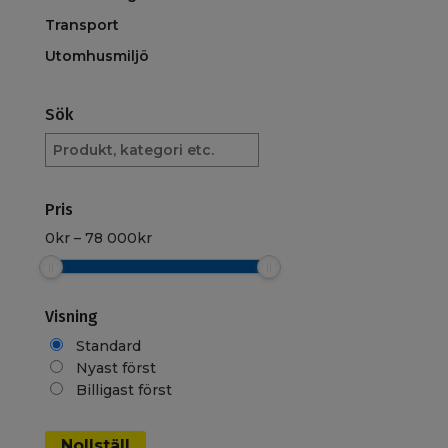
Transport
Utomhusmiljö
Sök
Sök
produkt
Pris
0
kr
–
78 000
kr
Visning
Standard
Nyast först
Billigast först