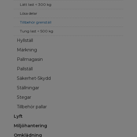
Lätt last < 300 kg
Lösa delar
Tillbehör grenställ
Tung last < 500 kg
Hyllställ
Märkning
Pallmagasin
Pallställ
Säkerhet-Skydd
Ställningar
Stegar
Tillbehör pallar
Lyft
Miljöhantering
Omklädning