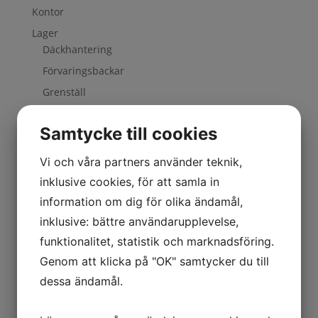
Kontor
Lager
Däckhantering
Förvaringsbackar
Grenställ
Hyllställ
Färdiga kombinationer
Samtycke till cookies
Gavlar
Vi och våra partners använder teknik,
Hyllplan
inklusive cookies, för att samla in
Hyllställ lösa delar
information om dig för olika ändamål,
Lösa delar
inklusive: bättre användarupplevelse,
Montageställ
funktionalitet, statistik och marknadsföring.
Tillbehör hyllställ
Genom att klicka på "OK" samtycker du till
Tillbehör montageställ
dessa ändamål.
Märkning