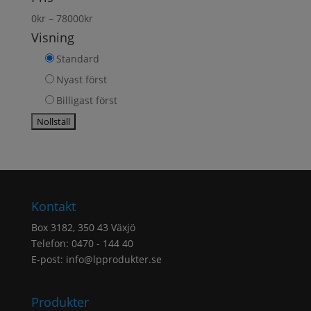
0
kr
–
78000
kr
Visning
Standard
Nyast först
Billigast först
Kontakt
Box 3182, 350 43 Växjö
Telefon: 0470 - 144 40
E-post:
info@lpprodukter.se
Produkter