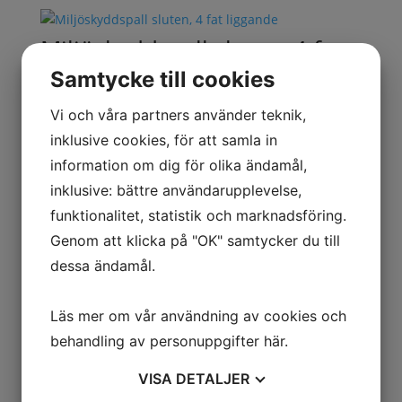
Miljöskyddspall sluten, 4 fat
liggande
Samtycke till cookies
32 876
kr
ex. moms
Vi och våra partners använder teknik,
inklusive cookies, för att samla in
information om dig för olika ändamål,
Öppen fatvagn, 1 fat liggande
inklusive: bättre användarupplevelse,
funktionalitet, statistik och marknadsföring.
7 978
kr
ex. moms
Genom att klicka på "OK" samtycker du till
dessa ändamål.
Kategorier
Entré & Reception
Läs mer om vår användning av cookies och
Förpackning
behandling av personuppgifter
här
.
Industri & Verkstad
VISA
DETALJER
Konferens & Lunchrum