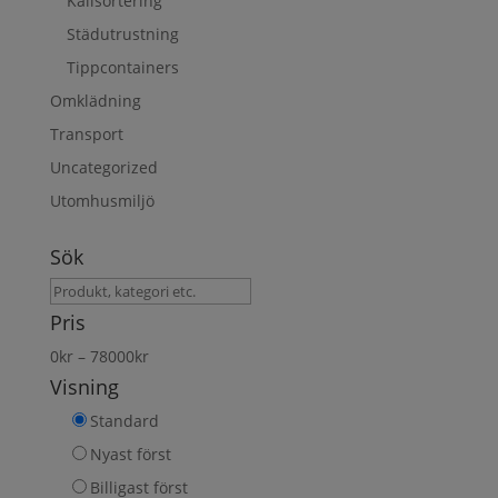
Källsortering
Städutrustning
Tippcontainers
Omklädning
Transport
Uncategorized
Utomhusmiljö
Sök
Sök
produkt
Pris
0
kr
–
78000
kr
Visning
Standard
Nyast först
Billigast först