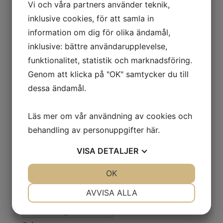
Vi och våra partners använder teknik,
Omklädning
inklusive cookies, för att samla in
Klädskåp
information om dig för olika ändamål,
Sittbänkar
inklusive: bättre användarupplevelse,
Småfackskåp
funktionalitet, statistik och marknadsföring.
Laptopskåp
Genom att klicka på "OK" samtycker du till
Nyckelskåp
dessa ändamål.
Småfackskåp
Tillbehör småfackskåp
Läs mer om vår användning av cookies och
Tvätthantering
behandling av personuppgifter
här
.
Transport
VISA
DETALJER
Uncategorized
Utomhusmiljö
JA
NEJ
OK
JA
NEJ
NÖDVÄNDIG
INSTÄLLNINGAR
AVVISA ALLA
Sök
JA
NEJ
JA
NEJ
Sök
produkt