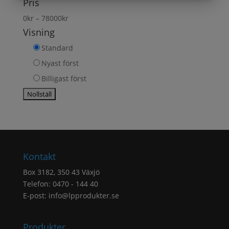
MARKNADSFÖRING
STATISTIK
Pris
0
kr
–
78000
kr
Visning
Standard
Nyast först
Billigast först
Kontakt
Box 3182, 350 43 Växjö
Telefon: 0470 - 144 40
E-post:
info@lpprodukter.se
Produkter