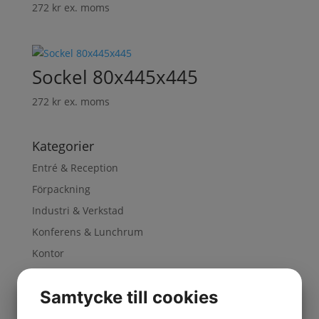
272
kr
ex. moms
Sockel 80x445x445
272
kr
ex. moms
Kategorier
Entré & Reception
Förpackning
Industri & Verkstad
Konferens & Lunchrum
Kontor
Lager
Samtycke till cookies
Lyft
Miljöhantering