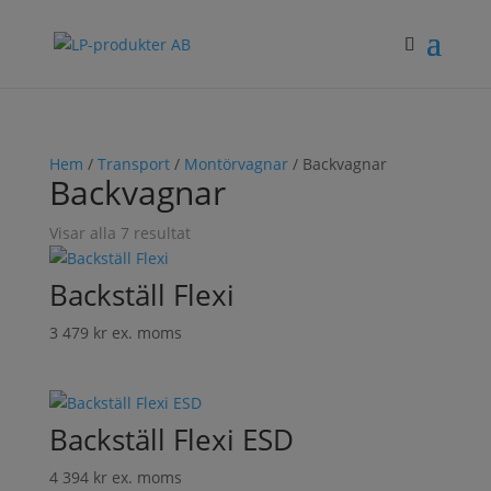
Hem
/
Transport
/
Montörvagnar
/ Backvagnar
Backvagnar
Visar alla 7 resultat
Backställ Flexi
3 479
kr
ex. moms
Backställ Flexi ESD
4 394
kr
ex. moms