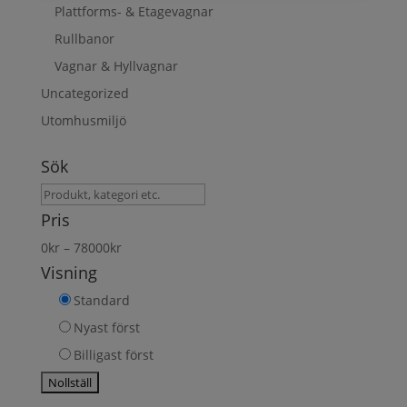
Plattforms- & Etagevagnar
Rullbanor
Vagnar & Hyllvagnar
Uncategorized
Utomhusmiljö
Sök
Sök
produkt
Pris
0
kr
–
78000
kr
Visning
Standard
Nyast först
Billigast först