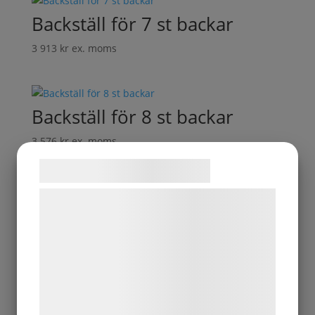
Backställ för 7 st backar
3 913
kr
ex. moms
Backställ för 8 st backar
3 576
kr
ex. moms
Samtykke til cookies
Kategorier
Vi og vores samarbejdspartnere bruger
Entré & Reception
teknologier, herunder cookies, til at
Förpackning
indsamle oplysninger om dig til forskellige
Industri & Verkstad
formål, herunder: Tilpasning af annoncering,
Konferens & Lunchrum
bedre brugeroplevelse, funktionalitet,
Kontor
statistik og marketing. Disse oplysninger
Lager