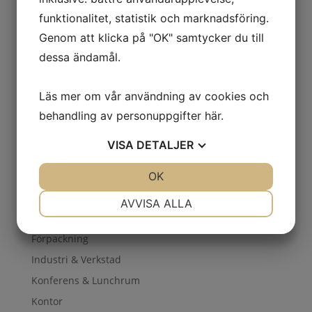
Plattformsvagn 4 gavlar
1200×800
funktionalitet, statistik och marknadsföring.
Genom att klicka på "OK" samtycker du till
5 397
kr
ex. moms
dessa ändamål.
Läs mer om vår användning av cookies och
Plattformsvagn 4 gavlar
behandling av personuppgifter
här
.
900×600
VISA
DETALJER
4 773
kr
ex. moms
JA
NEJ
OK
JA
NEJ
Kategorier
NÖDVÄNDIG
INSTÄLLNINGAR
AVVISA ALLA
Entré & Reception
JA
NEJ
JA
NEJ
Förpackning
MARKNADSFÖRING
STATISTIK
Industri & Verkstad
Konferens & Lunchrum
Kontor