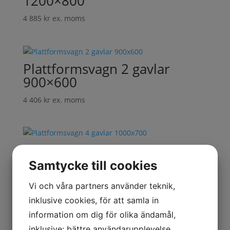
1200×800
4 885
kr
ex. moms
Plattformsvagn 2 gavlar
900×600
4 406
kr
ex. moms
Plattformsvagn 4 gavlar
1000×700
Samtycke till cookies
5 113
kr
ex. moms
Vi och våra partners använder teknik,
inklusive cookies, för att samla in
information om dig för olika ändamål,
inklusive: bättre användarupplevelse,