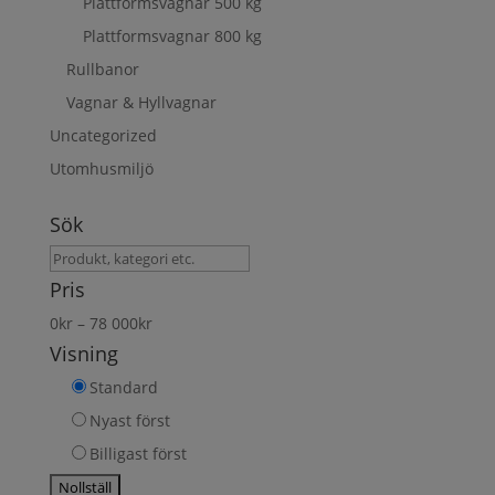
Plattformsvagnar 500 kg
Plattformsvagnar 800 kg
Rullbanor
Vagnar & Hyllvagnar
Uncategorized
Utomhusmiljö
Sök
Sök
produkt
Pris
0
kr
–
78 000
kr
Visning
Standard
Nyast först
Billigast först