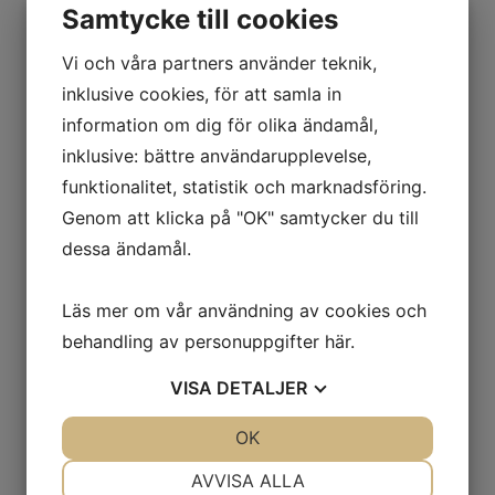
Fathantering
Samtycke till cookies
Källsortering
Vi och våra partners använder teknik,
Städutrustning
Tippcontainers
inklusive cookies, för att samla in
Omklädning
information om dig för olika ändamål,
Klädskåp
inklusive: bättre användarupplevelse,
Sittbänkar
funktionalitet, statistik och marknadsföring.
Småfackskåp
Tvätthantering
Genom att klicka på "OK" samtycker du till
Transport
dessa ändamål.
Flakvagnar & Långgodsvagnar
Pallvagnar & Skivvagnar
Läs mer om vår användning av cookies och
Kärror & Trallor
behandling av personuppgifter
här
.
Maskin- & Möbeltransport
Montörvagnar
VISA
DETALJER
Nätcontainers
Rullbanor
JA
NEJ
OK
JA
NEJ
Vagnar & Hyllvagnar
Utomhusmiljö
NÖDVÄNDIG
INSTÄLLNINGAR
AVVISA ALLA