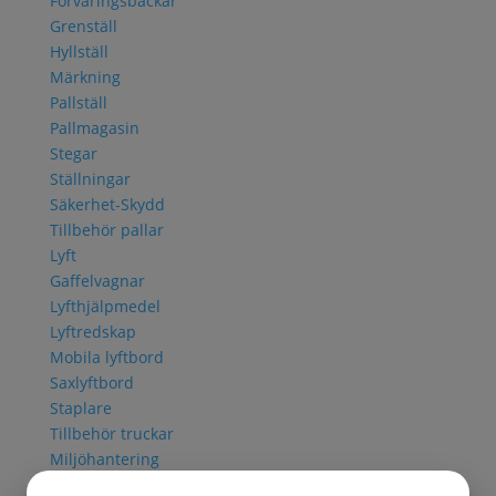
Förvaringsbackar
Grenställ
Hyllställ
Märkning
Pallställ
Pallmagasin
Stegar
Ställningar
Säkerhet-Skydd
Tillbehör pallar
Lyft
Gaffelvagnar
Lyfthjälpmedel
Lyftredskap
Mobila lyftbord
Saxlyftbord
Staplare
Tillbehör truckar
Miljöhantering
Avfallsbehållare