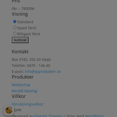
Pris
produkt
0
kr
–
78000
kr
Visning
Standard
Nyast först
Billigast först
Kontakt
Box 3182, 350 43 Växjö
Telefon: 0470 - 144 40
E-post:
info@lpprodukter.se
Produkter
Webbshop
Beställ katalog
Villkor
Försäljningsvillkor
GDPR
Designad av
Elegant Themes
| Drivs med
WordPress