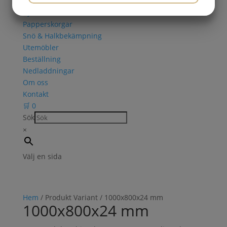
Askkoppar
JA
NEJ
JA
NEJ
Cykelställ
Papperskorgar
MARKNADSFÖRING
STATISTIK
Snö & Halkbekämpning
Utemöbler
Beställning
Nedladdningar
Om oss
Kontakt
🛒
0
Sök
×
Välj en sida
Hem
/ Produkt Variant / 1000x800x24 mm
1000x800x24 mm