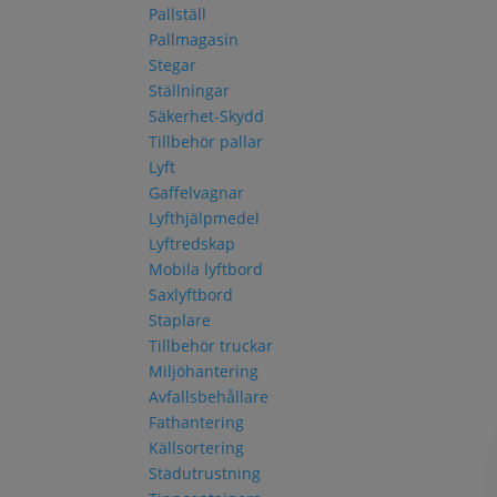
Pallställ
Pallmagasin
Stegar
Ställningar
Säkerhet-Skydd
Tillbehör pallar
Lyft
Gaffelvagnar
Lyfthjälpmedel
Lyftredskap
Mobila lyftbord
Saxlyftbord
Staplare
Tillbehör truckar
Miljöhantering
Avfallsbehållare
Fathantering
Källsortering
Städutrustning