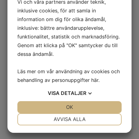
Vi och våra partners använder teknik,
inklusive cookies, för att samla in
information om dig för olika ändamål,
inklusive: bättre användarupplevelse,
funktionalitet, statistik och marknadsföring.
Genom att klicka på "OK" samtycker du till
dessa ändamål.
Läs mer om vår användning av cookies och
behandling av personuppgifter
här
.
VISA
DETALJER
JA
NEJ
OK
JA
NEJ
NÖDVÄNDIG
INSTÄLLNINGAR
AVVISA ALLA
JA
NEJ
JA
NEJ
MARKNADSFÖRING
STATISTIK