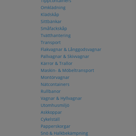
Tippcontainers
Omklädning
Klädskåp
Sittbänkar
Småfackskåp
Tvätthantering
Transport
Flakvagnar & Långgodsvagnar
Pallvagnar & Skivvagnar
Kärror & Trallor
Maskin- & Möbeltransport
Montörvagnar
Nätcontainers
Rullbanor
Vagnar & Hyllvagnar
Utomhusmiljö
Askkoppar
Cykelställ
Papperskorgar
Snö & Halkbekämpning