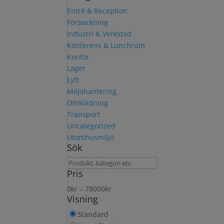
Entré & Reception
Förpackning
Industri & Verkstad
Konferens & Lunchrum
Kontor
Lager
Lyft
Miljöhantering
Omklädning
Transport
Uncategorized
Utomhusmiljö
Sök
Sök
Pris
produkt
0
kr
–
78000
kr
Visning
Standard