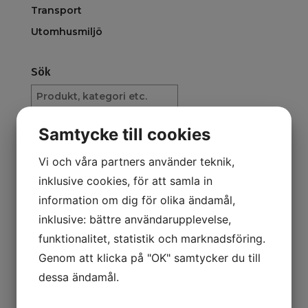
Transport
Utomhusmiljö
Sök
Sök
produkt
Samtycke till cookies
Pris
0
kr
–
78 000
kr
Vi och våra partners använder teknik,
inklusive cookies, för att samla in
information om dig för olika ändamål,
Visning
inklusive: bättre användarupplevelse,
Standard
funktionalitet, statistik och marknadsföring.
Nyast först
Genom att klicka på "OK" samtycker du till
Billigast först
dessa ändamål.