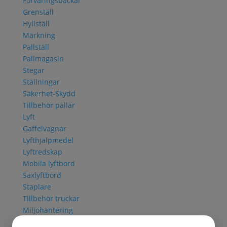
Förvaringsbackar
Grenställ
Hyllställ
Märkning
Pallställ
Pallmagasin
Stegar
Ställningar
Säkerhet-Skydd
Tillbehör pallar
Lyft
Gaffelvagnar
Lyfthjälpmedel
Lyftredskap
Mobila lyftbord
Saxlyftbord
Staplare
Tillbehör truckar
Miljöhantering
Avfallsbehållare