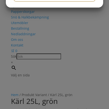
Askkoppar
JA
NEJ
JA
NEJ
Cykelställ
Papperskorgar
MARKNADSFÖRING
STATISTIK
Snö & Halkbekämpning
Utemöbler
Beställning
Nedladdningar
Om oss
Kontakt
🛒
0
Sök
×
Välj en sida
Hem
/ Produkt Variant / Kärl 25L, grön
Kärl 25L, grön