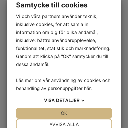
Fathantering
Samtycke till cookies
Källsortering
Vi och våra partners använder teknik,
Städutrustning
Tippcontainers
inklusive cookies, för att samla in
Omklädning
information om dig för olika ändamål,
Klädskåp
inklusive: bättre användarupplevelse,
Sittbänkar
funktionalitet, statistik och marknadsföring.
Småfackskåp
Tvätthantering
Genom att klicka på "OK" samtycker du till
Transport
dessa ändamål.
Flakvagnar & Långgodsvagnar
Pallvagnar & Skivvagnar
Läs mer om vår användning av cookies och
Kärror & Trallor
behandling av personuppgifter
här
.
Maskin- & Möbeltransport
Montörvagnar
VISA
DETALJER
Nätcontainers
Rullbanor
JA
NEJ
OK
JA
NEJ
Vagnar & Hyllvagnar
Utomhusmiljö
NÖDVÄNDIG
INSTÄLLNINGAR
AVVISA ALLA