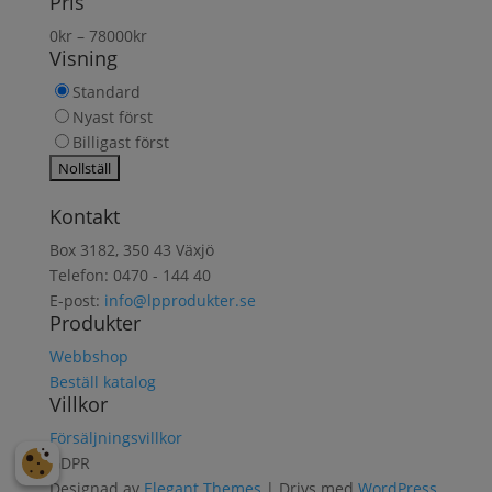
Pris
produkt
0
kr
–
78000
kr
Visning
Standard
Nyast först
Billigast först
Kontakt
Box 3182, 350 43 Växjö
Telefon: 0470 - 144 40
E-post:
info@lpprodukter.se
Produkter
Webbshop
Beställ katalog
Villkor
Försäljningsvillkor
GDPR
Designad av
Elegant Themes
| Drivs med
WordPress