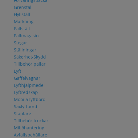
Förvaringsbackar
Grenställ
Hyllställ
Märkning
Pallställ
Pallmagasin
Stegar
Ställningar
Säkerhet-Skydd
Tillbehör pallar
Lyft
Gaffelvagnar
Lyfthjälpmedel
Lyftredskap
Mobila lyftbord
Saxlyftbord
Staplare
Tillbehör truckar
Miljöhantering
Avfallsbehållare