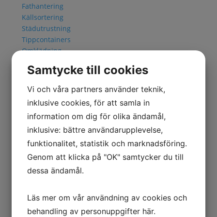
Fathantering
Källsortering
Städutrustning
Tippcontainers
Omklädning
Klädskåp
Samtycke till cookies
Sittbänkar
Småfackskåp
Vi och våra partners använder teknik,
Tvätthantering
inklusive cookies, för att samla in
Transport
information om dig för olika ändamål,
Flakvagnar & Långgodsvagnar
Pallvagnar & Skivvagnar
inklusive: bättre användarupplevelse,
Kärror & Trallor
funktionalitet, statistik och marknadsföring.
Maskin- & Möbeltransport
Genom att klicka på "OK" samtycker du till
Montörvagnar
dessa ändamål.
Nätcontainers
Rullbanor
Vagnar & Hyllvagnar
Läs mer om vår användning av cookies och
Utomhusmiljö
behandling av personuppgifter
här
.