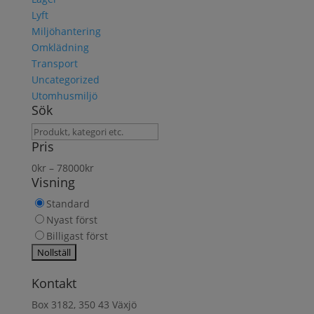
Lyft
Miljöhantering
Omklädning
Transport
Uncategorized
Utomhusmiljö
Sök
Sök
Pris
produkt
0
kr
–
78000
kr
Visning
Standard
Nyast först
Billigast först
Kontakt
Box 3182, 350 43 Växjö