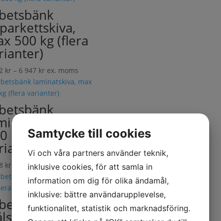
betsbänk
parkettskiva,
x 500 kg (flera
rianter)
Prisintervall:
92
kr
–
6 947
kr
ex. moms
4
992 kr
till
betsbänk
6
minatskiva, max
947 kr
Samtycke till cookies
0 kg (flera
rianter)
Vi och våra partners använder teknik,
Prisintervall:
38
kr
–
6 110
kr
ex. moms
inklusive cookies, för att samla in
4
information om dig för olika ändamål,
338 kr
inklusive: bättre användarupplevelse,
till
betsbänk
funktionalitet, statistik och marknadsföring.
6
ålskiva, max 500