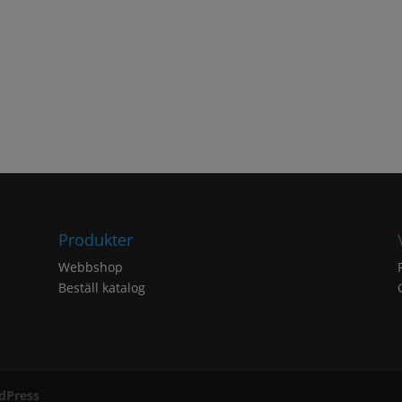
3
728 kr
Produkter
Webbshop
Beställ katalog
dPress