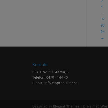
3
4
…
92
93
94
→
Kontakt
Box 3182, 350 43 Växjö
Telefon: 0470 - 144 40
E-post:
info@lpprodukter.se
Designad av
Elegant Themes
| Drivs med
Wor