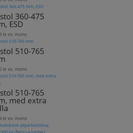
stol 360-475
m, ESD
43
kr
ex. moms
stol 510-765
m
06
kr
ex. moms
stol 510-765
, med extra
lla
29
kr
ex. moms