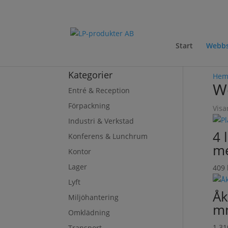
Start
Webb
Kategorier
He
W
Entré & Reception
Förpackning
Visa
Industri & Verkstad
4 
Konferens & Lunchrum
m
Kontor
Lager
409
Lyft
Åk
Miljöhantering
m
Omklädning
1 3
Transport