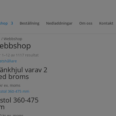
shop
Beställning
Nedladdningar
Om oss
Kontakt
m
/ Webbshop
ebbshop
r 1–12 av 1117 resultat
länkhjul varav 2
ed broms
kr
ex. moms
stol 360-475
m
10
kr
ex. moms