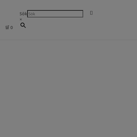
Sök
×
🛒
0