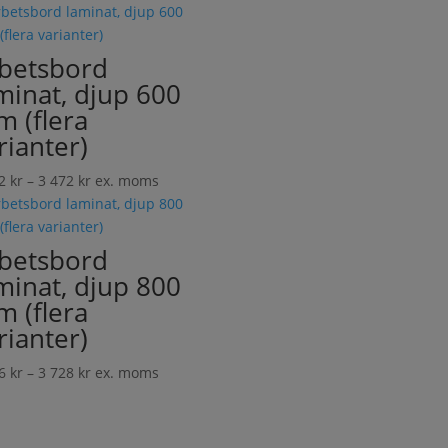
3
678 kr
till
betsbord
4
minat, djup 600
864 kr
 (flera
rianter)
Prisintervall:
62
kr
–
3 472
kr
ex. moms
2
862 kr
till
betsbord
3
minat, djup 800
472 kr
 (flera
rianter)
Prisintervall:
06
kr
–
3 728
kr
ex. moms
3
206 kr
till