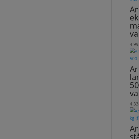
Ar
ek
ma
va
4 9
Ar
la
50
va
4 3
Ar
st