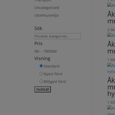
Uncategorized
Åk
Utomhusmiljö
m
Sök
2 0
Sök
produkt
Åk
Pris
m
0
kr
–
78000
kr
Visning
1 6
Standard
Nyast först
Åk
Billigast först
mm
hy
1 9