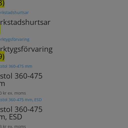
8)
rkstadshurtsar
)
rktygsförvaring
9)
stol 360-475
m
10
kr
ex. moms
stol 360-475
m, ESD
43
kr
ex. moms