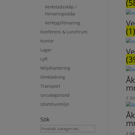
(5
Verkstadsskåp /
Förvaringsskåp
Ve
Verktygsförvaring
(1
Konferens & Lunchrum
Kontor
Ve
Lager
(3
Lyft
Miljöhantering
Omklädning
Åk
m
Transport
Uncategorized
1 3
Utomhusmiljö
Åk
Sök
m
Sök
2 0