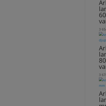
Ar
la
60
va
3 6
Ar
la
80
va
3 6
Ar
la
mm