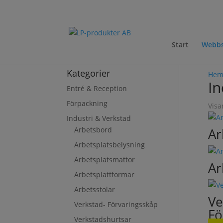
Start
Webb
Kategorier
He
In
Entré & Reception
Förpackning
Visa
Industri & Verkstad
Arbetsbord
Ar
Arbetsplatsbelysning
Arbetsplatsmattor
Ar
Arbetsplattformar
Arbetsstolar
Ve
Verkstad- Förvaringsskåp
Fö
Verkstadshurtsar