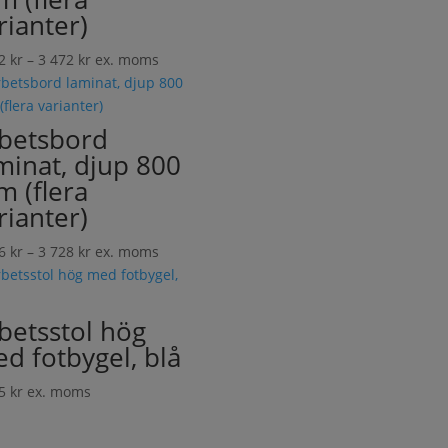
rianter)
Prisintervall:
62
kr
–
3 472
kr
ex. moms
2
862 kr
till
betsbord
3
minat, djup 800
472 kr
 (flera
rianter)
Prisintervall:
06
kr
–
3 728
kr
ex. moms
3
206 kr
till
betsstol hög
3
d fotbygel, blå
728 kr
65
kr
ex. moms