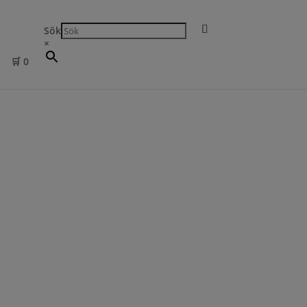
Sök
×
🛒
0