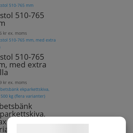
stol 510-765
m
06
kr
ex. moms
stol 510-765
, med extra
lla
29
kr
ex. moms
betsbänk
parkettskiva,
x 500 kg (flera
rianter)
Samtykke til cookies