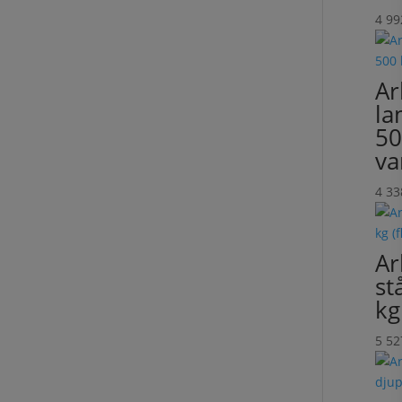
4 9
Ar
la
50
va
4 3
Ar
st
kg
5 5