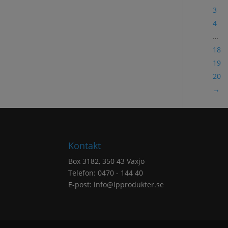
3
4
…
18
19
20
→
Kontakt
Box 3182, 350 43 Växjö
Telefon: 0470 - 144 40
E-post:
info@lpprodukter.se