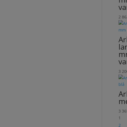
va
2 8
Ar
la
mm
va
3 2
Ar
me
3 3
1
2