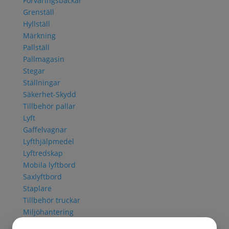
Förvaringsbackar
Grenställ
Hyllställ
Märkning
Pallställ
Pallmagasin
Stegar
Ställningar
Säkerhet-Skydd
Tillbehör pallar
Lyft
Gaffelvagnar
Lyfthjälpmedel
Lyftredskap
Mobila lyftbord
Saxlyftbord
Staplare
Tillbehör truckar
Miljöhantering
Avfallsbehållare