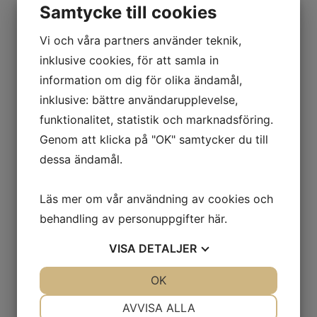
Fathantering
Samtycke till cookies
Källsortering
Vi och våra partners använder teknik,
Städutrustning
Tippcontainers
inklusive cookies, för att samla in
Omklädning
information om dig för olika ändamål,
Klädskåp
inklusive: bättre användarupplevelse,
Sittbänkar
funktionalitet, statistik och marknadsföring.
Småfackskåp
Tvätthantering
Genom att klicka på "OK" samtycker du till
Transport
dessa ändamål.
Flakvagnar & Långgodsvagnar
Pallvagnar & Skivvagnar
Läs mer om vår användning av cookies och
Kärror & Trallor
behandling av personuppgifter
här
.
Maskin- & Möbeltransport
Montörvagnar
VISA
DETALJER
Nätcontainers
Rullbanor
JA
NEJ
OK
JA
NEJ
Vagnar & Hyllvagnar
Utomhusmiljö
NÖDVÄNDIG
INSTÄLLNINGAR
AVVISA ALLA