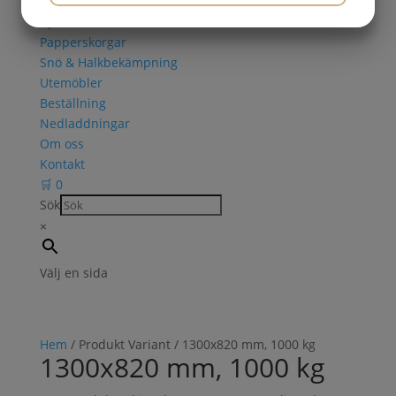
Askkoppar
JA
NEJ
JA
NEJ
Cykelställ
Papperskorgar
MARKNADSFÖRING
STATISTIK
Snö & Halkbekämpning
Utemöbler
Beställning
Nedladdningar
Om oss
Kontakt
🛒
0
Sök
×
Välj en sida
Hem
/ Produkt Variant / 1300x820 mm, 1000 kg
1300x820 mm, 1000 kg