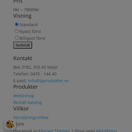
Pris
produkt
0
kr
–
78000
kr
Visning
Standard
Nyast först
Billigast först
Kontakt
Box 3182, 350 43 Växjö
Telefon: 0470 - 144 40
E-post:
info@lpprodukter.se
Produkter
Webbshop
Beställ katalog
Villkor
Försäljningsvillkor
GDPR
Designad av
Elegant Themes
| Drivs med
WordPress