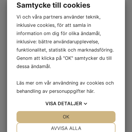
Fathantering
Samtycke till cookies
Källsortering
Vi och våra partners använder teknik,
Städutrustning
Tippcontainers
inklusive cookies, för att samla in
Omklädning
information om dig för olika ändamål,
Klädskåp
inklusive: bättre användarupplevelse,
Sittbänkar
funktionalitet, statistik och marknadsföring.
Småfackskåp
Tvätthantering
Genom att klicka på "OK" samtycker du till
Transport
dessa ändamål.
Flakvagnar & Långgodsvagnar
Pallvagnar & Skivvagnar
Läs mer om vår användning av cookies och
Kärror & Trallor
behandling av personuppgifter
här
.
Maskin- & Möbeltransport
Montörvagnar
VISA
DETALJER
Nätcontainers
Rullbanor
JA
NEJ
OK
JA
NEJ
Vagnar & Hyllvagnar
Utomhusmiljö
NÖDVÄNDIG
INSTÄLLNINGAR
AVVISA ALLA