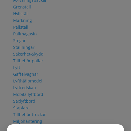
Förvaringsbackar
Grenställ
Hyllställ
Märkning
Pallställ
Pallmagasin
Stegar
Ställningar
Säkerhet-Skydd
Tillbehör pallar
Lyft
Gaffelvagnar
Lyfthjälpmedel
Lyftredskap
Mobila lyftbord
Saxlyftbord
Staplare
Tillbehör truckar
Miljöhantering
Avfallsbehållare