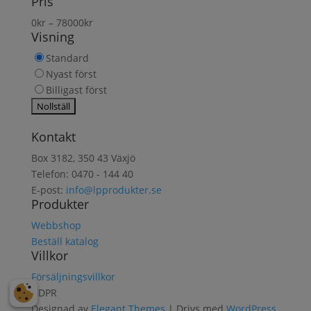
Pris
produkt
0
kr
–
78000
kr
Visning
Standard
Nyast först
Billigast först
Kontakt
Box 3182, 350 43 Växjö
Telefon: 0470 - 144 40
E-post:
info@lpprodukter.se
Produkter
Webbshop
Beställ katalog
Villkor
Försäljningsvillkor
GDPR
Designad av
Elegant Themes
| Drivs med
WordPress