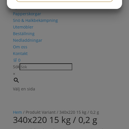
Askkoppar
JA
NEJ
JA
NEJ
Cykelställ
Papperskorgar
MARKNADSFÖRING
STATISTIK
Snö & Halkbekämpning
Utemöbler
Beställning
Nedladdningar
Om oss
Kontakt
🛒
0
Sök
×
Välj en sida
Hem
/ Produkt Variant / 340x220 15 kg / 0,2 g
340x220 15 kg / 0,2 g