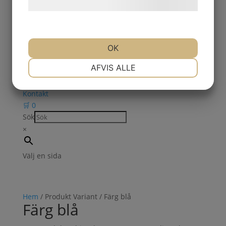
Askkoppar
behandling af persondata
her
.
Cykelställ
Papperskorgar
Snö & Halkbekämpning
Utemöbler
OK
Beställning
NØDVENDIGE
PRÆFERENCER
AFVIS ALLE
Nedladdningar
Om oss
Kontakt
MARKETING
STATISTIK
🛒
0
Sök
×
Välj en sida
Hem
/ Produkt Variant / Färg blå
Färg blå