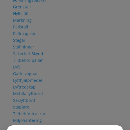
Förvaringsbackar
Grenställ
Hyllställ
Märkning
Pallställ
Pallmagasin
Stegar
Ställningar
Säkerhet-Skydd
Tillbehör pallar
Lyft
Gaffelvagnar
Lyfthjälpmedel
Lyftredskap
Mobila lyftbord
Saxlyftbord
Staplare
Tillbehör truckar
Miljöhantering
Avfallsbehållare