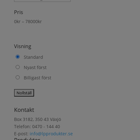
produkt
Pris
0
kr
–
78000
kr
Visning
Standard
Nyast först
Billigast först
Kontakt
Box 3182, 350 43 Växjö
Telefon: 0470 - 144 40
E-post:
info@lpprodukter.se