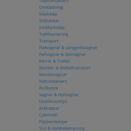
Tippcontainers
Omklädning
Klädskåp
Sittbänkar
Småfackskåp
Tvätthantering
Transport
Flakvagnar & Långgodsvagnar
Pallvagnar & Skivvagnar
Kärror & Trallor
Maskin- & Möbeltransport
Montörvagnar
Nätcontainers
Rullbanor
Vagnar & Hyllvagnar
Utomhusmiljö
Askkoppar
Cykelställ
Papperskorgar
Snö & Halkbekämpning