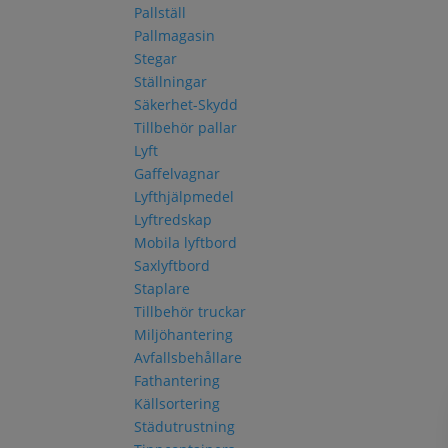
Pallställ
Pallmagasin
Stegar
Ställningar
Säkerhet-Skydd
Tillbehör pallar
Lyft
Gaffelvagnar
Lyfthjälpmedel
Lyftredskap
Mobila lyftbord
Saxlyftbord
Staplare
Tillbehör truckar
Miljöhantering
Avfallsbehållare
Fathantering
Källsortering
Städutrustning