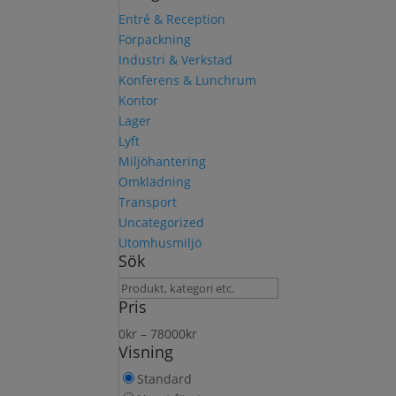
Entré & Reception
Förpackning
Industri & Verkstad
Konferens & Lunchrum
Kontor
Lager
Lyft
Miljöhantering
Omklädning
Transport
Uncategorized
Utomhusmiljö
Sök
Sök
Pris
produkt
0
kr
–
78000
kr
Visning
Standard