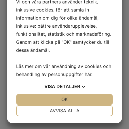
Vi och våra partners använder teknik,
inklusive cookies, för att samla in
information om dig för olika ändamål,
inklusive: bättre användarupplevelse,
funktionalitet, statistik och marknadsföring.
Genom att klicka på "OK" samtycker du till
dessa ändamål.
Läs mer om vår användning av cookies och
behandling av personuppgifter
här
.
VISA
DETALJER
JA
NEJ
OK
JA
NEJ
NÖDVÄNDIG
INSTÄLLNINGAR
AVVISA ALLA
JA
NEJ
JA
NEJ
MARKNADSFÖRING
STATISTIK