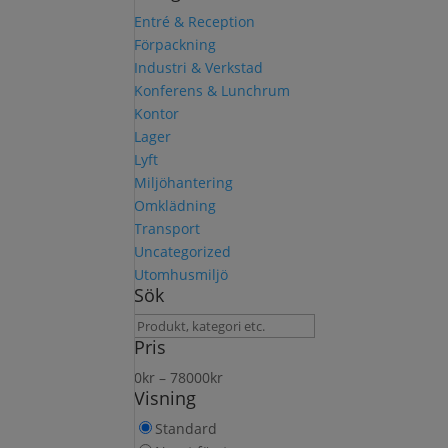
Entré & Reception
Förpackning
Industri & Verkstad
Konferens & Lunchrum
Kontor
Lager
Lyft
Miljöhantering
Omklädning
Transport
Uncategorized
Utomhusmiljö
Sök
Sök
Pris
produkt
0
kr
–
78000
kr
Visning
Standard