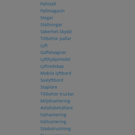
Pallställ
Pallmagasin
Stegar
Ställningar
Säkerhet-Skydd
Tillbehör pallar
Lyft
Gaffelvagnar
Lyfthjälpmedel
Lyftredskap
Mobila lyftbord
Saxlyftbord
Staplare
Tillbehör truckar
Miljöhantering
Avfallsbehållare
Fathantering
Källsortering
Städutrustning