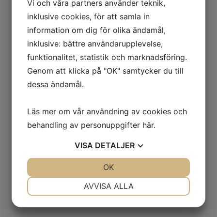
Vi och våra partners använder teknik,
inklusive cookies, för att samla in
information om dig för olika ändamål,
inklusive: bättre användarupplevelse,
funktionalitet, statistik och marknadsföring.
Genom att klicka på "OK" samtycker du till
dessa ändamål.
Läs mer om vår användning av cookies och
behandling av personuppgifter
här
.
VISA
DETALJER
JA
NEJ
OK
JA
NEJ
NÖDVÄNDIG
INSTÄLLNINGAR
AVVISA ALLA
JA
NEJ
JA
NEJ
MARKNADSFÖRING
STATISTIK