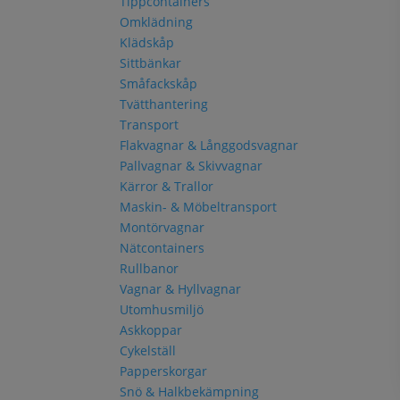
Tippcontainers
Omklädning
Klädskåp
Sittbänkar
Småfackskåp
Tvätthantering
Transport
Flakvagnar & Långgodsvagnar
Pallvagnar & Skivvagnar
Kärror & Trallor
Maskin- & Möbeltransport
Montörvagnar
Nätcontainers
Rullbanor
Vagnar & Hyllvagnar
Utomhusmiljö
Askkoppar
Cykelställ
Papperskorgar
Snö & Halkbekämpning