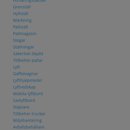
Förvaringsbackar
Grenställ
Hyllställ
Märkning
Pallställ
Pallmagasin
Stegar
Ställningar
Säkerhet-Skydd
Tillbehör pallar
Lyft
Gaffelvagnar
Lyfthjälpmedel
Lyftredskap
Mobila lyftbord
Saxlyftbord
Staplare
Tillbehör truckar
Miljöhantering
Avfallsbehållare