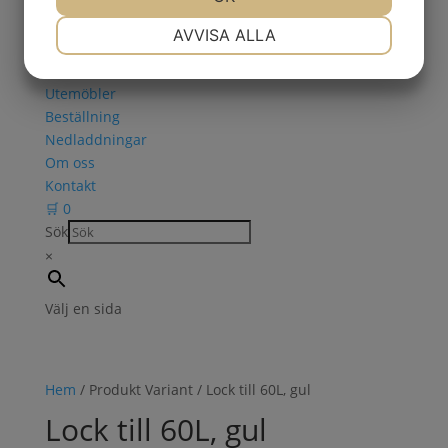
Askkoppar
Cykelställ
NÖDVÄNDIG
INSTÄLLNINGAR
AVVISA ALLA
Papperskorgar
JA
NEJ
JA
NEJ
Snö & Halkbekämpning
Utemöbler
MARKNADSFÖRING
STATISTIK
Beställning
Nedladdningar
Om oss
Kontakt
🛒
0
Sök
×
Välj en sida
Hem
/ Produkt Variant / Lock till 60L, gul
Lock till 60L, gul