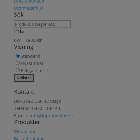
Uncategorized
Utomhusmiljö
Sök
Sök
Pris
produkt
0
kr
–
78000
kr
Visning
Standard
Nyast först
Billigast först
Kontakt
Box 3182, 350 43 Växjö
Telefon: 0470 - 144 40
E-post:
info@lpprodukter.se
Produkter
Webbshop
Beställ katalog