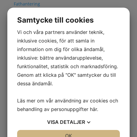
Fathantering
Källsortering
Städutrustning
Samtycke till cookies
Tippcontainers
Omklädning
Vi och våra partners använder teknik,
Klädskåp
inklusive cookies, för att samla in
Sittbänkar
information om dig för olika ändamål,
Småfackskåp
inklusive: bättre användarupplevelse,
Tvätthantering
funktionalitet, statistik och marknadsföring.
Transport
Flakvagnar & Långgodsvagnar
Genom att klicka på "OK" samtycker du till
Pallvagnar & Skivvagnar
dessa ändamål.
Kärror & Trallor
Maskin- & Möbeltransport
Läs mer om vår användning av cookies och
Montörvagnar
behandling av personuppgifter
här
.
Nätcontainers
Rullbanor
VISA
DETALJER
Vagnar & Hyllvagnar
Utomhusmiljö
JA
NEJ
OK
JA
NEJ