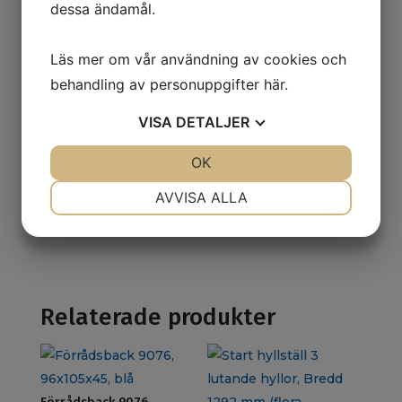
dessa ändamål.
Läs mer om vår användning av cookies och
Stagsektion L1200 mm
Stagsektion L1500 mm
behandling av personuppgifter
här
.
558
kr
652
kr
ex. moms
ex. moms
VISA
DETALJER
JA
NEJ
OK
JA
NEJ
NÖDVÄNDIG
INSTÄLLNINGAR
Stagsektion L2000 mm
AVVISA ALLA
1 079
kr
ex. moms
JA
NEJ
JA
NEJ
MARKNADSFÖRING
STATISTIK
Relaterade produkter