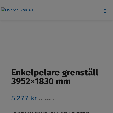
Enkelpelare grenställ
3952×1830 mm
5 277
kr
ex. moms