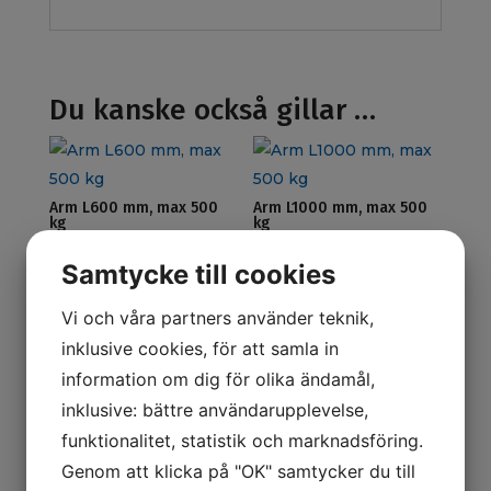
Du kanske också gillar …
Arm L600 mm, max 500
Arm L1000 mm, max 500
kg
kg
229
kr
424
kr
ex. moms
ex. moms
Samtycke till cookies
Vi och våra partners använder teknik,
inklusive cookies, för att samla in
information om dig för olika ändamål,
Arm L1500 mm, max 300
Stagsektion L1000 mm
kg
inklusive: bättre användarupplevelse,
467
kr
ex. moms
581
kr
ex. moms
funktionalitet, statistik och marknadsföring.
Genom att klicka på "OK" samtycker du till