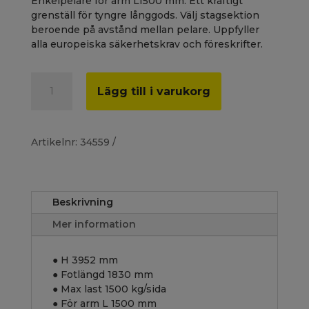
Enkelpelare för arm L1500 mm. Ett kraftigt
grenställ för tyngre långgods. Välj stagsektion
beroende på avstånd mellan pelare. Uppfyller
alla europeiska säkerhetskrav och föreskrifter.
Enkelpelare
A
Lägg till i varukorg
grenställ
l
3952x1830
t
mm
e
mängd
r
Artikelnr:
34559
n
a
t
i
Beskrivning
v
e
Mer information
:
● H 3952 mm
● Fotlängd 1830 mm
● Max last 1500 kg/sida
● För arm L 1500 mm