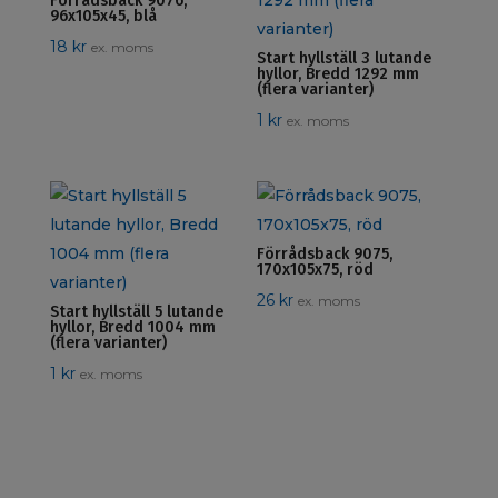
Förrådsback 9076,
96x105x45, blå
18
kr
ex. moms
Start hyllställ 3 lutande
hyllor, Bredd 1292 mm
(flera varianter)
1
kr
ex. moms
Förrådsback 9075,
170x105x75, röd
26
kr
ex. moms
Start hyllställ 5 lutande
hyllor, Bredd 1004 mm
(flera varianter)
1
kr
ex. moms