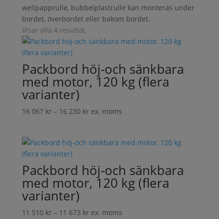
wellpapprulle, bubbelplastrulle kan monteras under
bordet, överbordet eller bakom bordet.
Visar alla 4 resultat
Packbord höj-och sänkbara
med motor, 120 kg (flera
varianter)
Prisintervall:
16 067
kr
–
16 230
kr
ex. moms
16
067 kr
till
16
Packbord höj-och sänkbara
230 kr
med motor, 120 kg (flera
varianter)
Prisintervall:
11 510
kr
–
11 673
kr
ex. moms