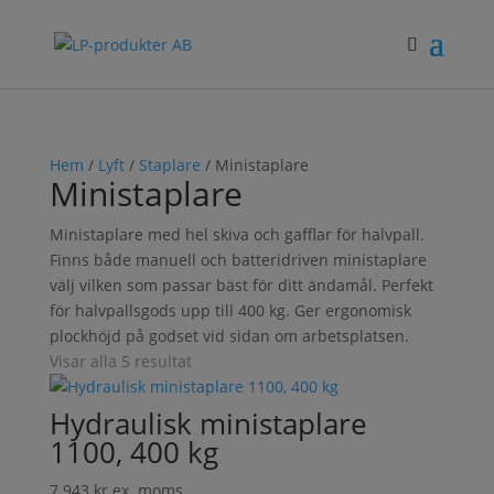
Hem
/
Lyft
/
Staplare
/ Ministaplare
Ministaplare
Ministaplare med hel skiva och gafflar för halvpall.
Finns både manuell och batteridriven ministaplare
välj vilken som passar bäst för ditt ändamål. Perfekt
för halvpallsgods upp till 400 kg. Ger ergonomisk
plockhöjd på godset vid sidan om arbetsplatsen.
Visar alla 5 resultat
Hydraulisk ministaplare
1100, 400 kg
7 943
kr
ex. moms