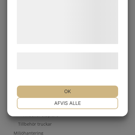
Lyft
analysepartnere, som kan kombinere dem
Gaffelvagnar
med data, du tidligere har givet dem eller
Lyfthjälpmedel
de har indsamlet gennem din brug af deres
Lyftredskap
tjenester. Ved at klikke på 'OK' giver du
Mobila lyftbord
samtykke til disse formål.
Saxlyftbord
Staplare
Læs mere om vores brug af cookies og
Lättlyftare
behandling af persondata
her
.
Lättstaplare
Ledstaplare
Ministaplare
OK
Pneumatiska
NØDVENDIGE
PRÆFERENCER
AFVIS ALLE
Staplare
Tillbehör staplare
MARKETING
STATISTIK
Tillbehör truckar
Miljöhantering