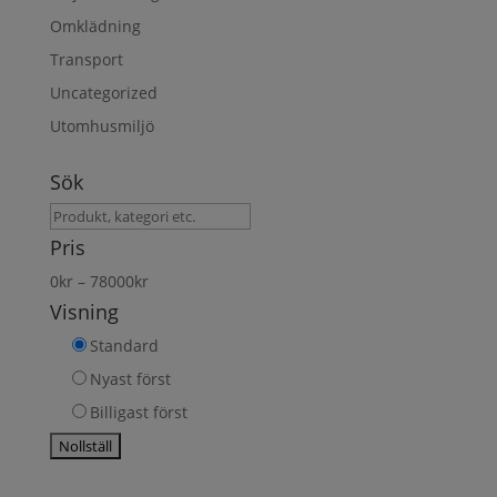
Omklädning
Transport
Uncategorized
Utomhusmiljö
Sök
Sök
produkt
Pris
0
kr
–
78000
kr
Visning
Standard
Nyast först
Billigast först