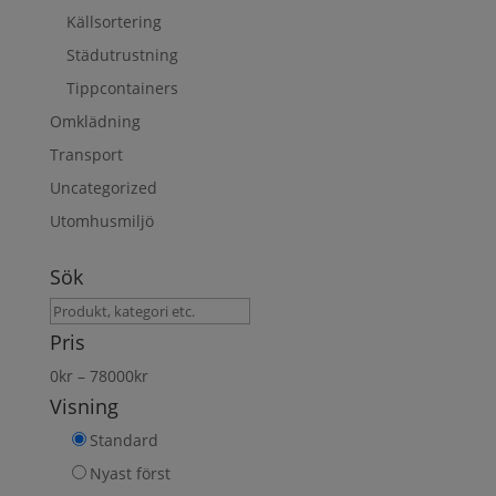
Källsortering
Städutrustning
Tippcontainers
Omklädning
Transport
Uncategorized
Utomhusmiljö
Sök
Sök
produkt
Pris
0
kr
–
78000
kr
Visning
Standard
Nyast först