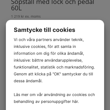
Sopställ med lock och pedal
60L
1 219
kr
ex. moms
Samtycke till cookies
Sopställ med lock, 4 hjul,
Vi och våra partners använder teknik,
125L
inklusive cookies, för att samla in
information om dig för olika ändamål,
1 222
kr
ex. moms
inklusive: bättre användarupplevelse,
funktionalitet, statistik och marknadsföring.
Genom att klicka på "OK" samtycker du till
Sopställ med lock, 4 hjul, 60L
dessa ändamål.
1 059
kr
ex. moms
Läs mer om vår användning av cookies och
behandling av personuppgifter
här
.
Kategorier