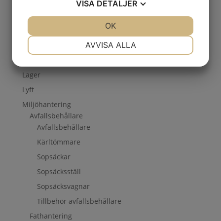
Entré & Reception
VISA
DETALJER
Förpackning
JA
NEJ
OK
JA
NEJ
Industri & Verkstad
NÖDVÄNDIG
INSTÄLLNINGAR
AVVISA ALLA
Konferens & Lunchrum
Kontor
JA
NEJ
JA
NEJ
Lager
MARKNADSFÖRING
STATISTIK
Lyft
Miljöhantering
Avfallsbehållare
Avfallsbehållare
Kärltömmare
Sopsäckar
Sopsäcksställ
Sopsäcksvagnar
Tillbehör avfallsbehållare
Fathantering