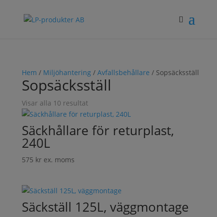
Hem
/
Miljöhantering
/
Avfallsbehållare
/ Sopsäcksställ
Sopsäcksställ
Visar alla 10 resultat
Säckhållare för returplast,
240L
575
kr
ex. moms
Säckställ 125L, väggmontage